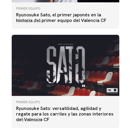
PRIMER EQUIPO
Ryunosuke Sato, el primer japonés en la
historia del primer equipo del Valencia CF
07 julio 2026
PRIMER EQUIPO
Ryunosuke Sato: versatilidad, agilidad y
regate para los carriles y las zonas interiores
del Valencia CF
07 julio 2026