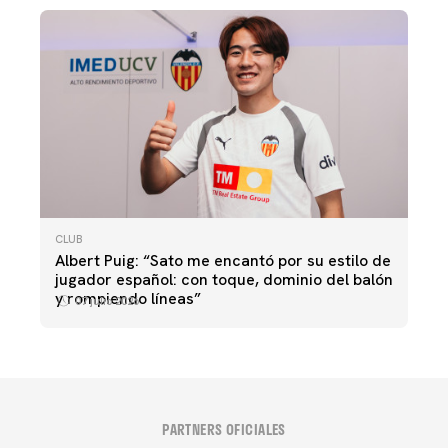
CLUB
Albert Puig: “Sato me encantó por su estilo de
jugador español: con toque, dominio del balón
y rompiendo líneas”
07 julio 2026
PARTNERS OFICIALES