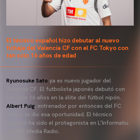
El técnico español hizo debutar al nuevo
fichaje del Valencia CF con el FC Tokyo con
tan solo 16 años de edad
Ryunosuke Sato
ya es nuevo jugador del
Valencia CF. El futbolista japonés debutó con
tan solo 16 años en la élite del fútbol nipón.
Albert Puig
, entrenador por entonces del FC
Tokyo, le dio esa oportunidad. El técnico
español ha sido el protagonista en L’Informatiu
de VCF Media Radio.