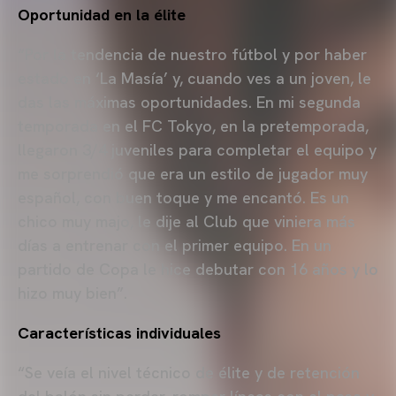
Oportunidad en la élite
“Por la tendencia de nuestro fútbol y por haber
estado en ‘La Masía’ y, cuando ves a un joven, le
das las máximas oportunidades. En mi segunda
temporada en el FC Tokyo, en la pretemporada,
llegaron 3/4 juveniles para completar el equipo y
me sorprendió que era un estilo de jugador muy
español, con buen toque y me encantó. Es un
chico muy majo, le dije al Club que viniera más
días a entrenar con el primer equipo. En un
partido de Copa le hice debutar con 16 años y lo
hizo muy bien”.
Características individuales
“Se veía el nivel técnico de élite y de retención