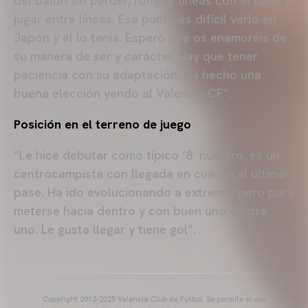
del balón sin perder, romper líneas con el pase y
jugar entre líneas. Ese punto es difícil verlo en
Japón y él lo tenía. Espero que os enamoréis de
su manera de ser y carácter. Hay que tener
paciencia con su adaptación. Ha hecho una
buena elección yendo al Valencia CF”.
Posición en el terreno de juego
“Le hice debutar como típico ‘8’ nuestro, es un
centrocampista con llegada en cuanto al último
pase. Ha ido evolucionando a extremo, pero para
meterse hacia dentro y con buen uno contra
uno. Le gusta llegar y tiene gol”.
Copyright 2013-2025 Valencia Club de Fútbol. Se permite el uso