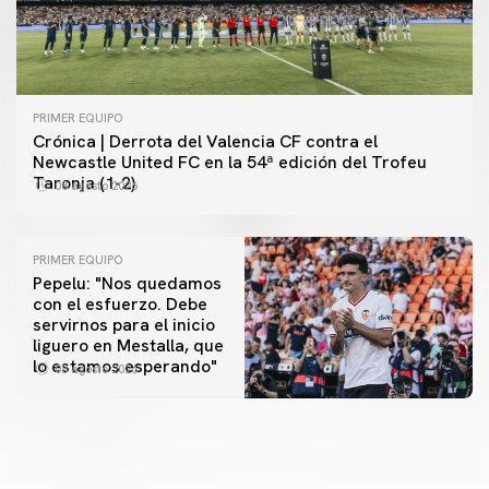
PRIMER EQUIPO
Crónica | Derrota del Valencia CF contra el
Newcastle United FC en la 54ª edición del Trofeu
Taronja (1-2)
08 agosto 2026
PRIMER EQUIPO
Pepelu: "Nos quedamos
con el esfuerzo. Debe
servirnos para el inicio
PRIMER EQUIPO
liguero en Mestalla, que
Las fotos del Valencia CF-Newcastle United FC
PRIMER EQUIPO
lo estamos esperando"
08 agosto 2026
MESTALLA 📍
08 agosto 2026
08 agosto 2026