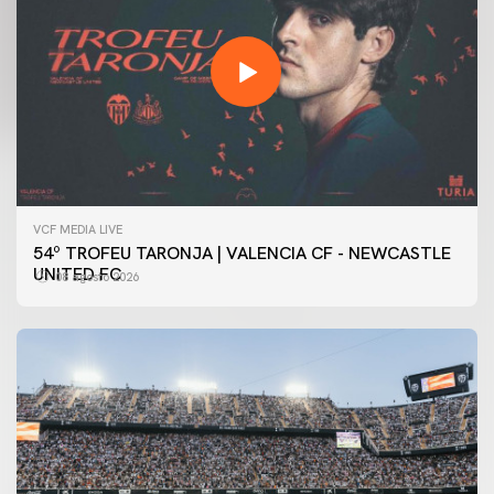
VCF MEDIA LIVE
54º TROFEU TARONJA | VALENCIA CF - NEWCASTLE
UNITED FC
08 agosto 2026