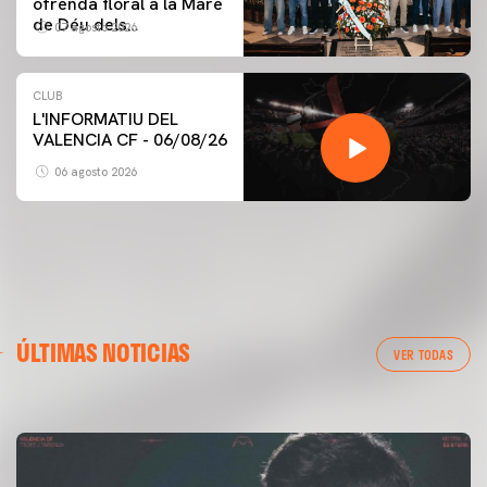
ofrenda floral a la Mare
de Déu dels
07 agosto 2026
Desamparats
CLUB
L'INFORMATIU DEL
VALENCIA CF - 06/08/26
06 agosto 2026
PRIMER EQUIPO
GALERÍA | VALENCIA CF - NEWCASTLE UNITED FC
ÚLTIMAS NOTICIAS
54ª EDICIÓN TROFEU TARONJA
VER TODAS
08 agosto 2026