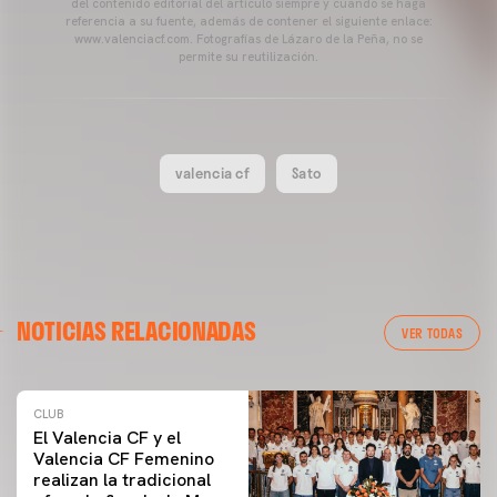
del contenido editorial del artículo siempre y cuando se haga
referencia a su fuente, además de contener el siguiente enlace:
www.valenciacf.com. Fotografías de Lázaro de la Peña, no se
permite su reutilización.
valencia cf
Sato
NOTICIAS RELACIONADAS
VER TODAS
CLUB
El Valencia CF y el
Valencia CF Femenino
realizan la tradicional