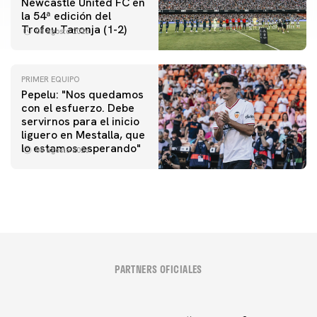
Newcastle United FC en
la 54ª edición del
Trofeu Taronja (1-2)
08 agosto 2026
PRIMER EQUIPO
Pepelu: "Nos quedamos
con el esfuerzo. Debe
servirnos para el inicio
liguero en Mestalla, que
lo estamos esperando"
08 agosto 2026
PARTNERS OFICIALES