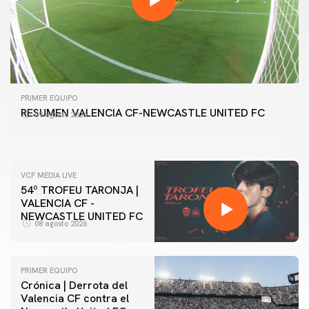
PRIMER EQUIPO
GALERÍA | VALENCIA CF - NEWCASTLE UNITED FC
PRIMER EQUIPO
54ª EDICIÓN TROFEU TARONJA
RESUMEN VALENCIA CF-NEWCASTLE UNITED FC
09 agosto 2026
08 agosto 2026
VCF MEDIA LIVE
54º TROFEU TARONJA |
VALENCIA CF -
NEWCASTLE UNITED FC
08 agosto 2026
PRIMER EQUIPO
Crónica | Derrota del
Valencia CF contra el