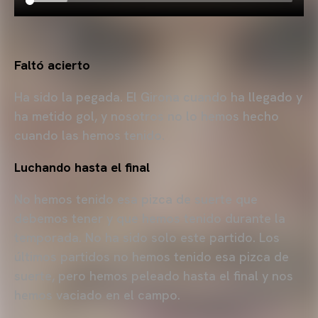
Faltó acierto
Ha sido la pegada. El Girona cuando ha llegado y
ha metido gol, y nosotros no lo hemos hecho
cuando las hemos tenido.
Luchando hasta el final
No hemos tenido esa pizca de suerte que
debemos tener y que hemos tenido durante la
temporada. No ha sido solo este partido. Los
últimos partidos no hemos tenido esa pizca de
suerte, pero hemos peleado hasta el final y nos
hemos vaciado en el campo.