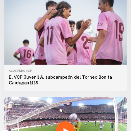
ACADEMIA VCF
El VCF Juvenil A, subcampeón del Torneo Bonita
Cantepro U19
10 agosto 2026