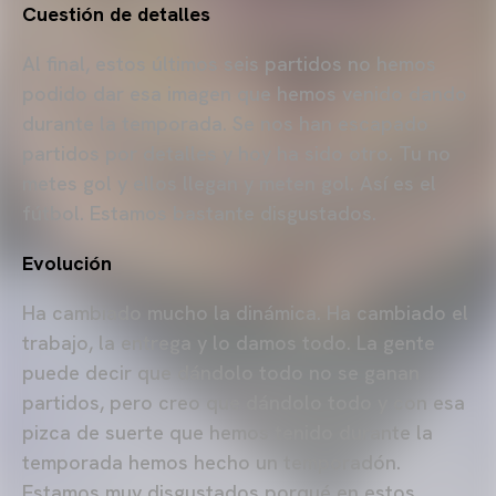
Cuestión de detalles
Al final, estos últimos seis partidos no hemos
podido dar esa imagen que hemos venido dando
durante la temporada. Se nos han escapado
partidos por detalles y hoy ha sido otro. Tu no
metes gol y ellos llegan y meten gol. Así es el
fútbol. Estamos bastante disgustados.
Evolución
Ha cambiado mucho la dinámica. Ha cambiado el
trabajo, la entrega y lo damos todo. La gente
puede decir que dándolo todo no se ganan
partidos, pero creo que dándolo todo y con esa
pizca de suerte que hemos tenido durante la
temporada hemos hecho un temporadón.
Estamos muy disgustados porqué en estos