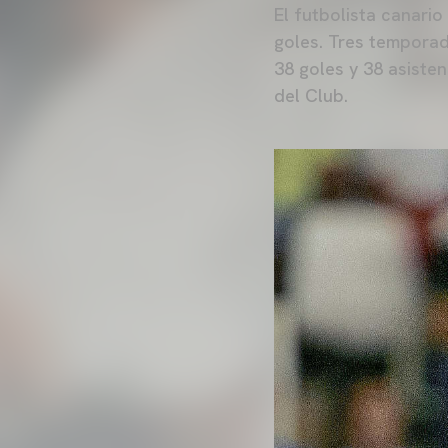
El futbolista canari
goles. Tres temporad
38 goles y 38 asiste
del Club.