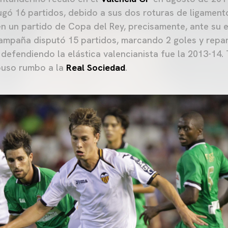
gó 16 partidos, debido a sus dos roturas de ligament
n un partido de Copa del Rey, precisamente, ante su 
ampaña disputó 15 partidos, marcando 2 goles y repar
defendiendo la elástica valencianista fue la 2013-14.
puso rumbo a la
Real Sociedad
.