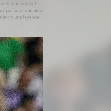
 en la que anotó 11
7 partidos oficiales,
l siendo una leyenda