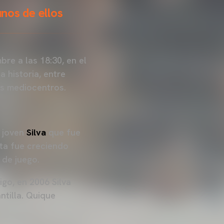
unos de ellos
re a las 18:30, en el
 historia, entre
os mediocentros.
n joven
Silva
que fue
ta fue creciendo
 de juego.
igo, en 2006 Silva
ntilla. Quique