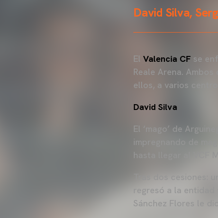
David Silva, Ser
El
Valencia CF
se enf
Reale Arena. Ambos c
ellos, a varios cent
David Silva
El ‘mago’ de Arguine
impregnando de magi
hasta llegar al VCF 
Tras dos cesiones: u
regresó a la entidad
Sánchez Flores le di