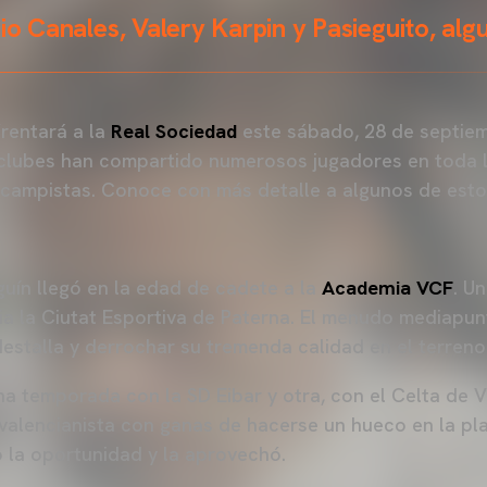
gio Canales, Valery Karpin y Pasieguito, alg
rentará a la
Real Sociedad
este sábado, 28 de septiemb
lubes han compartido numerosos jugadores en toda la
rocampistas. Conoce con más detalle a algunos de est
guín llegó en la edad de cadete a la
Academia VCF
. U
a la Ciutat Esportiva de Paterna. El menudo mediapun
Mestalla y derrochar su tremenda calidad en el terreno
na temporada con la SD Eibar y otra, con el Celta de V
 valencianista con ganas de hacerse un hueco en la pla
o la oportunidad y la aprovechó.