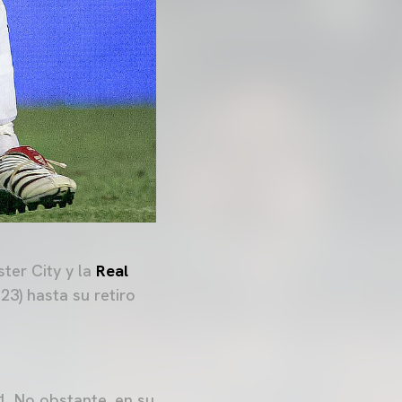
ter City y la
Real
3) hasta su retiro
. No obstante, en su