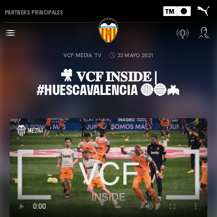
PARTNERS PRINCIPALES
VCF MEDIA TV
23 MAYO 2021
🎥 𝐕𝐂𝐅 𝐈𝐍𝐒𝐈𝐃𝐄 |
#HUESCAVALENCIA 🔴🔵🦇