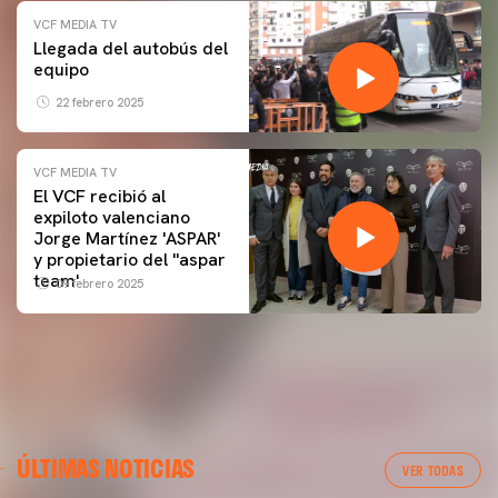
VCF MEDIA TV
Llegada del autobús del
equipo
22 febrero 2025
VCF MEDIA TV
El VCF recibió al
expiloto valenciano
Jorge Martínez 'ASPAR'
y propietario del ''aspar
team'
09 febrero 2025
ÚLTIMAS NOTICIAS
VER TODAS