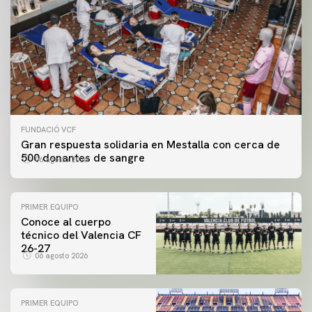
FUNDACIÓ VCF
Gran respuesta solidaria en Mestalla con cerca de
500 donantes de sangre
06 agosto 2026
PRIMER EQUIPO
Conoce al cuerpo
técnico del Valencia CF
26-27
06 agosto 2026
PRIMER EQUIPO