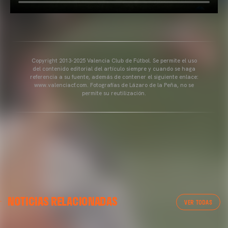
Copyright 2013-2025 Valencia Club de Fútbol. Se permite el uso
del contenido editorial del artículo siempre y cuando se haga
referencia a su fuente, además de contener el siguiente enlace:
www.valenciacf.com. Fotografías de Lázaro de la Peña, no se
permite su reutilización.
NOTICIAS RELACIONADAS
VER TODAS