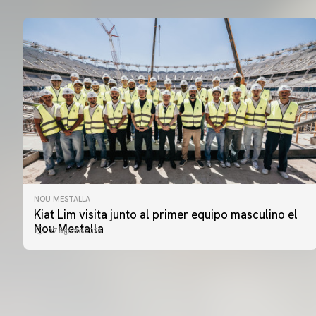
NOU MESTALLA
PRIMER EQUIPO
Kiat Lim visita junto al primer equipo masculino el
ENTRENAMIENTO DEL VALENCIA CF 7/8/2026
Nou Mestalla
07 agosto 2026
07 agosto 2026