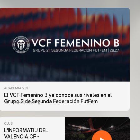
ACADEMIA VCF
El VCF Femenino B ya conoce sus rivales en el
Grupo 2 de Segunda Federación FutFem
07 agosto 2026
CLUB
L'INFORMATIU DEL
VALENCIA CF -