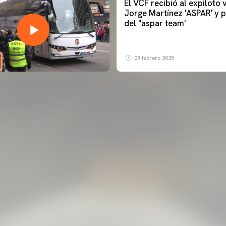
El VCF recibió al expiloto
Jorge Martínez 'ASPAR' y p
del ''aspar team'
09 febrero 2025