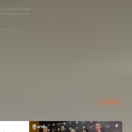
pre y cuando se haga
o de la Peña, no se
VER TODAS