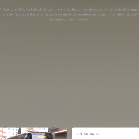
 Valencia Club de Fútbol. Se permite el uso del contenido editorial del artículo siem
ente, además de contener el siguiente enlace: www.valenciacf.com. Fotografías de Lázar
permite su reutilización.
VCF MEDIA TV