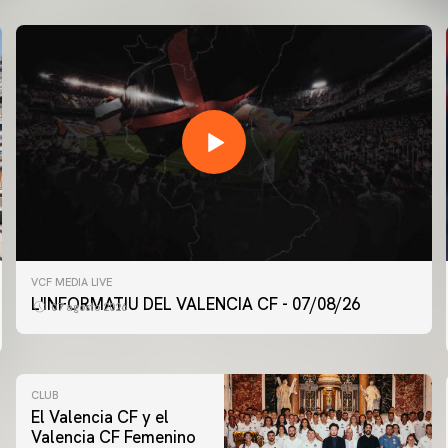
VCF MEDIA LIVE
L'INFORMATIU DEL VALENCIA CF - 07/08/26
07 agosto 2026
CLUB
El Valencia CF y el
Valencia CF Femenino