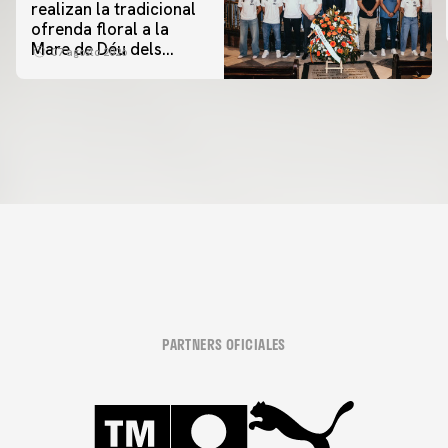
realizan la tradicional
ofrenda floral a la
Mare de Déu dels
07 agosto 2026
Desamparats
PARTNERS OFICIALES