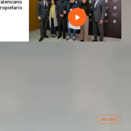
 valenciano
ropietario
VER TODAS