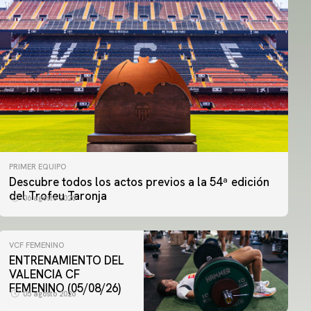
PRIMER EQUIPO
Descubre todos los actos previos a la 54ª edición
del Trofeu Taronja
06 agosto 2026
VCF FEMENINO
ENTRENAMIENTO DEL
VALENCIA CF
FEMENINO (05/08/26)
05 agosto 2026