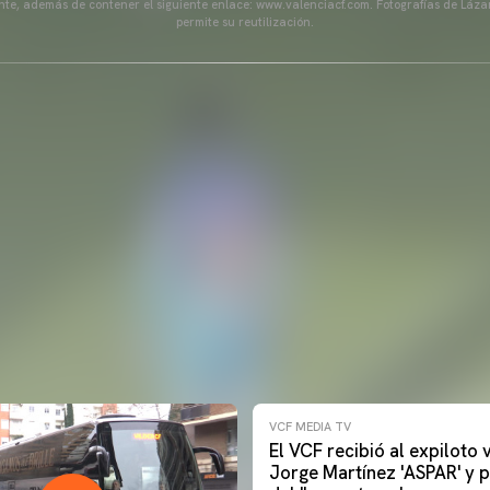
ente, además de contener el siguiente enlace: www.valenciacf.com. Fotografías de Lázar
permite su reutilización.
VCF MEDIA TV
El VCF recibió al expiloto
Jorge Martínez 'ASPAR' y p