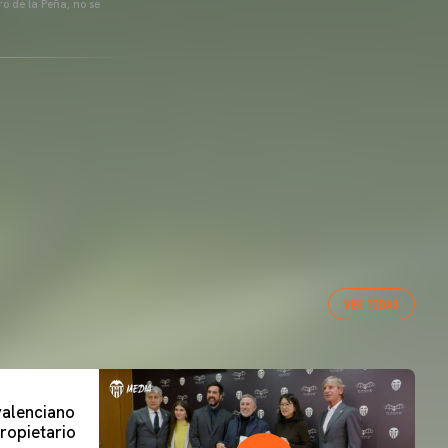
o de la Peña, no se
VER TODAS
 valenciano
ropietario