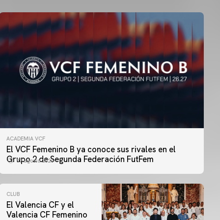
ACADEMIA VCF
El VCF Femenino B ya conoce sus rivales en el
Grupo 2 de Segunda Federación FutFem
07 agosto 2026
CLUB
El Valencia CF y el
Valencia CF Femenino