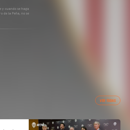
pre y cuando se haga
o de la Peña, no se
VER TODAS