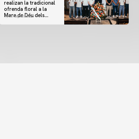
realizan la tradicional
ofrenda floral a la
Mare de Déu dels
07 agosto 2026
Desamparats