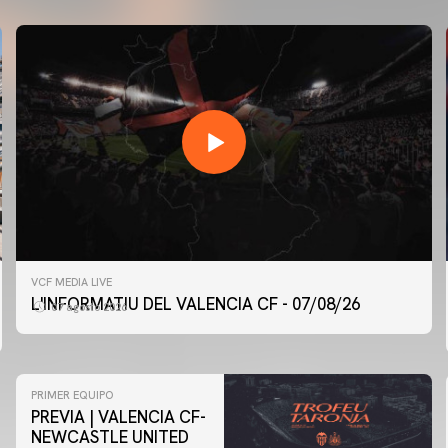
VCF MEDIA LIVE
L'INFORMATIU DEL VALENCIA CF - 07/08/26
07 agosto 2026
PRIMER EQUIPO
PREVIA | VALENCIA CF-
NEWCASTLE UNITED