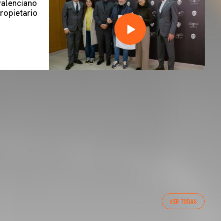
 valenciano
ropietario
VER TODAS