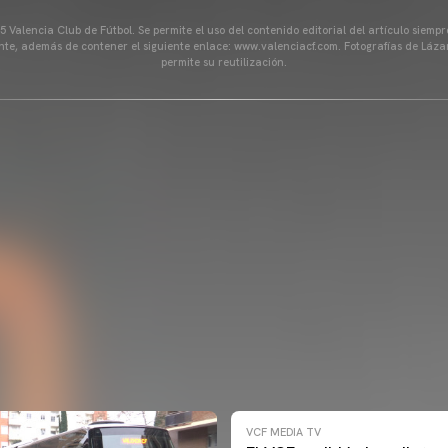
 Valencia Club de Fútbol. Se permite el uso del contenido editorial del artículo siem
ente, además de contener el siguiente enlace: www.valenciacf.com. Fotografías de Lázar
permite su reutilización.
VCF MEDIA TV