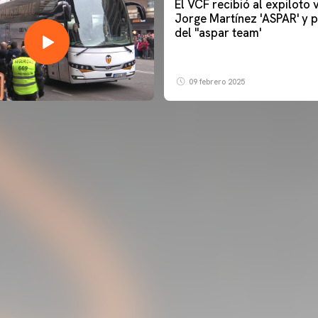
El VCF recibió al expiloto
Jorge Martínez 'ASPAR' y p
del ''aspar team'
09 febrero 2025