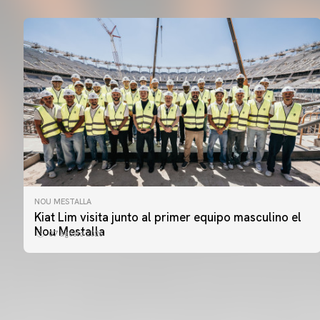
NOU MESTALLA
PRIMER EQUIPO
Kiat Lim visita junto al primer equipo masculino el
ENTRENAMIENTO DEL VALENCIA CF 7/8/2026
Nou Mestalla
07 agosto 2026
07 agosto 2026