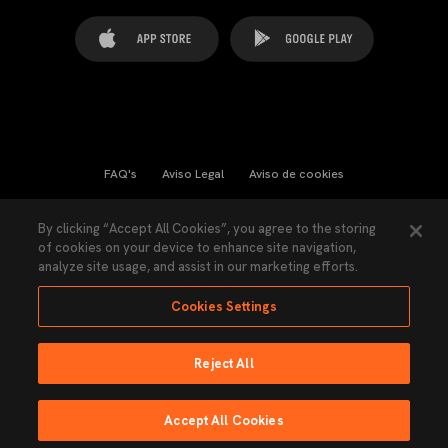
FAQ's
Aviso Legal
Aviso de cookies
Cookies Settings
Contactos
Prensa
By clicking “Accept All Cookies”, you agree to the storing
of cookies on your device to enhance site navigation,
Ley Transparencia
Política de Privacidad
analyze site usage, and assist in our marketing efforts.
Accesibilidad
Cookies Settings
Reject All
Ninguna parte de esta página puede ser reproducida sin el permiso del Valencia
CF © 2026 Valencia CF.
Accept All Cookies
Hecho por Lobo.
EMISIÓN EN DIRECTO