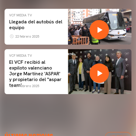
VCF MEDIA TV
Llegada del autobús del
equipo
22 febrero 2025
VCF MEDIA TV
El VCF recibió al
expiloto valenciano
Jorge Martínez 'ASPAR'
y propietario del ''aspar
team'
09 febrero 2025