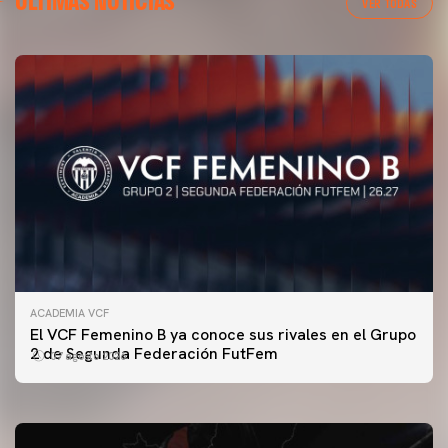
ÚLTIMAS NOTICIAS
VER TODAS
ACADEMIA VCF
PRIMER EQUIPO
El VCF Femenino B ya conoce sus rivales en el Grupo
ENTRENAMIENTO DEL VALENCIA CF 7/8/2026
2 de Segunda Federación FutFem
07 agosto 2026
07 agosto 2026