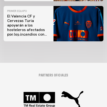
PRIMER EQUIPO
El Valencia CF y
Cervezas Turia
apoyarán a los
hosteleros afectados
por los incendios con
07 agosto 2026
una iniciativa especial
en el Trofeu Taronja
PARTNERS OFICIALES