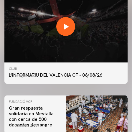
PRIMER EQUIPO
CLUB
ENTRENAMIENTO DEL VALENCIA CF 6/8/2026
L'INFORMATIU DEL VALENCIA CF - 06/08/26
06 agosto 2026
06 agosto 2026
FUNDACIÓ VCF
Gran respuesta
solidaria en Mestalla
con cerca de 500
donantes de sangre
06 agosto 2026