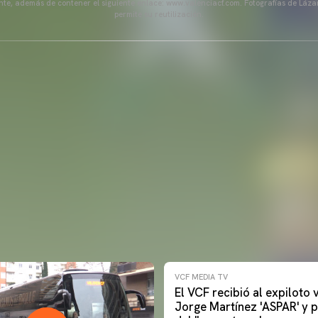
ente, además de contener el siguiente enlace: www.valenciacf.com. Fotografías de Lázar
permite su reutilización.
VCF MEDIA TV
El VCF recibió al expiloto
Jorge Martínez 'ASPAR' y p