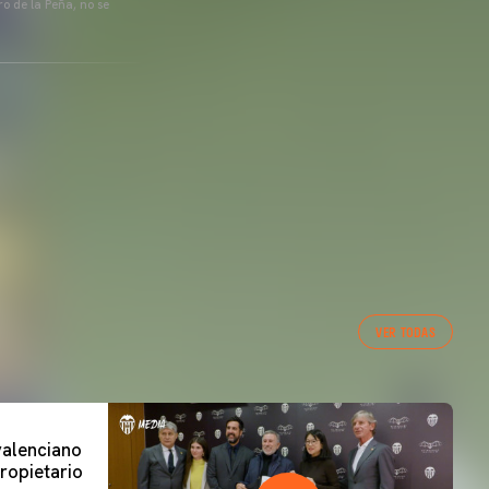
o de la Peña, no se
VER TODAS
 valenciano
ropietario