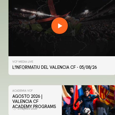
VCF MEDIA LIVE
L'INFORMATIU DEL VALENCIA CF - 05/08/26
05 agosto 2026
ACADEMIA VCF
AGOSTO 2026 |
VALENCIA CF
ACADEMY PROGRAMS
04 agosto 2026