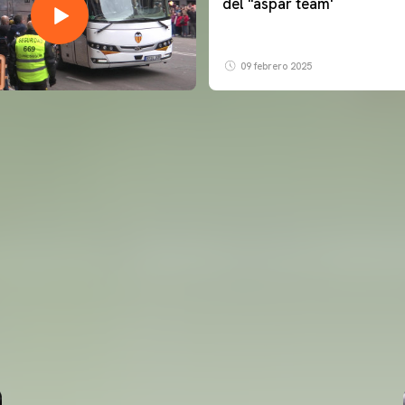
del ''aspar team'
09 febrero 2025
PRIMER EQUIPO
ENTRENAMIENTO MATINAL DEL VALENCIA CF
5/8/2026
05 agosto 2026