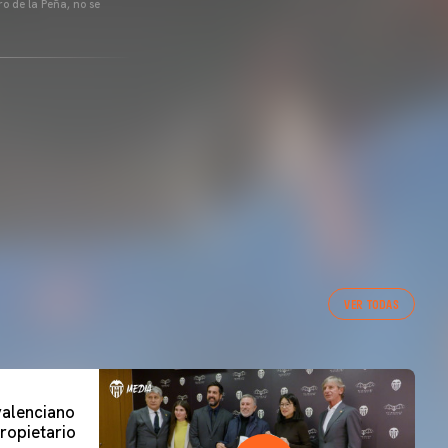
o de la Peña, no se
VER TODAS
 valenciano
ropietario