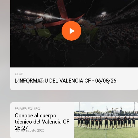
CLUB
L'INFORMATIU DEL VALENCIA CF - 06/08/26
06 agosto 2026
PRIMER EQUIPO
Conoce al cuerpo
técnico del Valencia CF
26-27
06 agosto 2026