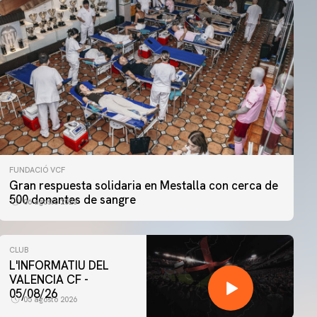
FUNDACIÓ VCF
Gran respuesta solidaria en Mestalla con cerca de
500 donantes de sangre
06 agosto 2026
CLUB
L'INFORMATIU DEL
VALENCIA CF -
05/08/26
05 agosto 2026