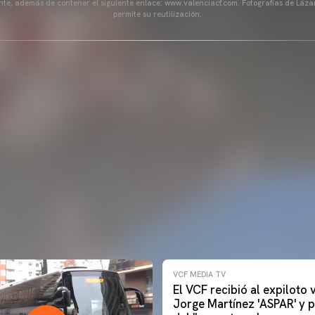
ente, además de contener el siguiente enlace: www.valenciacf.com. Fotografías de Lázar
permite su reutilización.
VCF MEDIA TV
El VCF recibió al expiloto
Jorge Martínez 'ASPAR' y p