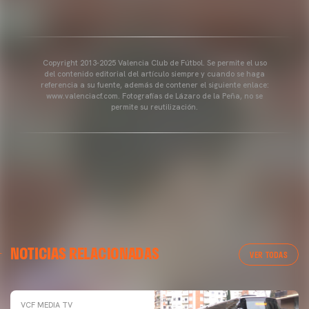
Copyright 2013-2025 Valencia Club de Fútbol. Se permite el uso
del contenido editorial del artículo siempre y cuando se haga
referencia a su fuente, además de contener el siguiente enlace:
www.valenciacf.com. Fotografías de Lázaro de la Peña, no se
permite su reutilización.
NOTICIAS RELACIONADAS
VER TODAS
VCF MEDIA TV