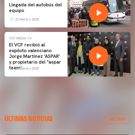
Llegada del autobús del
equipo
22 febrero 2025
VCF MEDIA TV
El VCF recibió al
expiloto valenciano
Jorge Martínez 'ASPAR'
y propietario del ''aspar
team'
09 febrero 2025
ÚLTIMAS NOTICIAS
VER TODAS