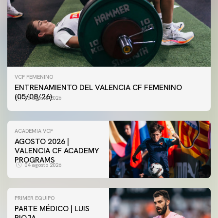
VCF FEMENINO
ENTRENAMIENTO DEL VALENCIA CF FEMENINO
(05/08/26)
05 agosto 2026
ACADEMIA VCF
AGOSTO 2026 |
VALENCIA CF ACADEMY
PROGRAMS
04 agosto 2026
PRIMER EQUIPO
PARTE MÉDICO | LUIS
VCF FEMENINO
RIOJA