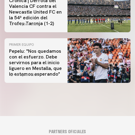
Crónica | Derrota del
Valencia CF contra el
Newcastle United FC en
la 54ª edición del
Trofeu Taronja (1-2)
08 agosto 2026
PRIMER EQUIPO
Pepelu: "Nos quedamos
con el esfuerzo. Debe
servirnos para el inicio
PRIMER EQUIPO
liguero en Mestalla, que
Las fotos del Valencia CF-Newcastle United FC
lo estamos esperando"
08 agosto 2026
08 agosto 2026
PARTNERS OFICIALES