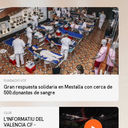
FUNDACIÓ VCF
Gran respuesta solidaria en Mestalla con cerca de
500 donantes de sangre
06 agosto 2026
CLUB
L'INFORMATIU DEL
VALENCIA CF -