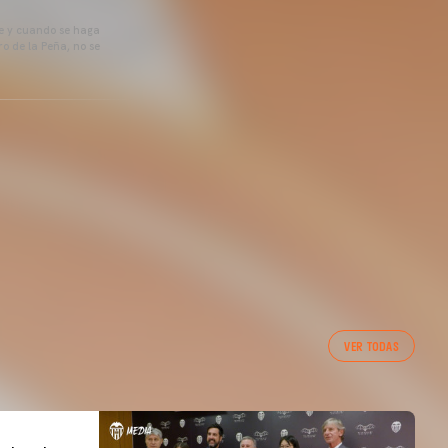
pre y cuando se haga
o de la Peña, no se
VER TODAS