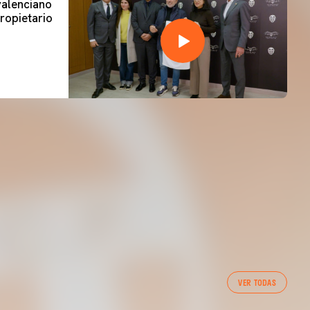
 valenciano
ropietario
VER TODAS