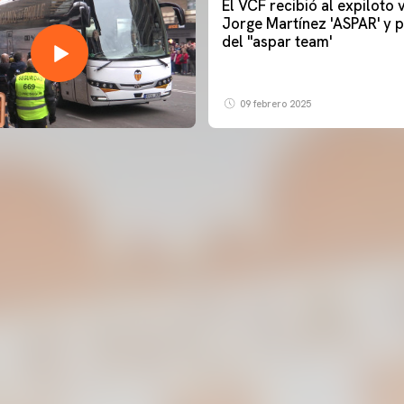
El VCF recibió al expiloto
Jorge Martínez 'ASPAR' y p
del ''aspar team'
09 febrero 2025
PRIMER EQUIPO
ENTRENAMIENTO DEL VALENCIA CF 6/8/2026
06 agosto 2026