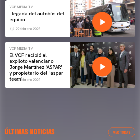
VCF MEDIA TV
Llegada del autobús del
equipo
22 febrero 2025
VCF MEDIA TV
El VCF recibió al
expiloto valenciano
Jorge Martínez 'ASPAR'
y propietario del ''aspar
team'
09 febrero 2025
ÚLTIMAS NOTICIAS
VER TODAS