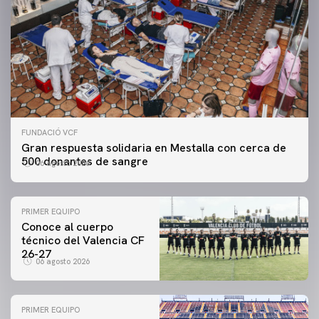
FUNDACIÓ VCF
Gran respuesta solidaria en Mestalla con cerca de
500 donantes de sangre
06 agosto 2026
PRIMER EQUIPO
Conoce al cuerpo
técnico del Valencia CF
26-27
06 agosto 2026
PRIMER EQUIPO