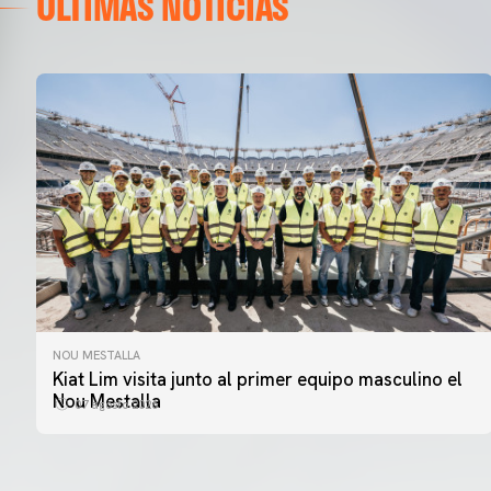
ÚLTIMAS NOTICIAS
NOU MESTALLA
PRIMER EQUIPO
Kiat Lim visita junto al primer equipo masculino el
ENTRENAMIENTO DEL VALENCIA CF 7/8/2026
Nou Mestalla
07 agosto 2026
07 agosto 2026