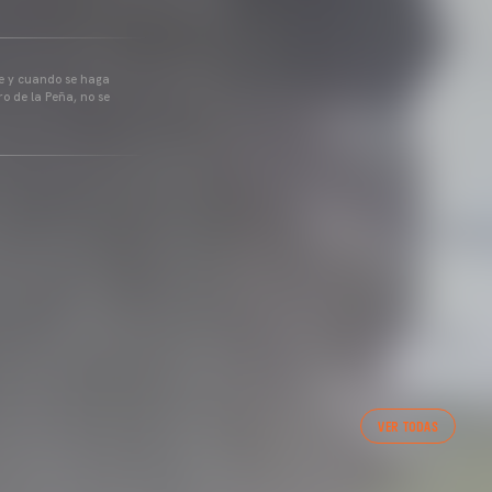
pre y cuando se haga
o de la Peña, no se
VER TODAS