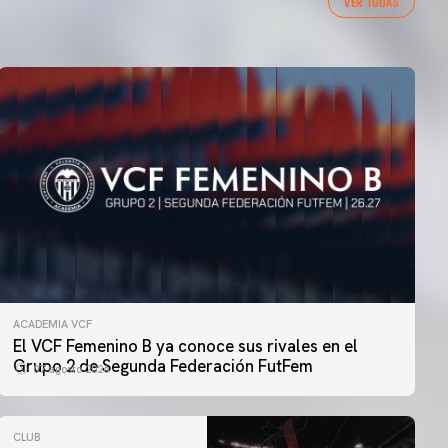
VER TODAS
ACADEMIA VCF
El VCF Femenino B ya conoce sus rivales en el
Grupo 2 de Segunda Federación FutFem
07 agosto 2026
CLUB