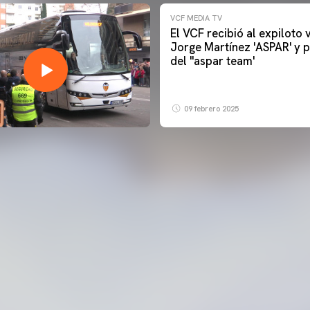
VCF MEDIA TV
El VCF recibió al expiloto
Jorge Martínez 'ASPAR' y p
del ''aspar team'
09 febrero 2025