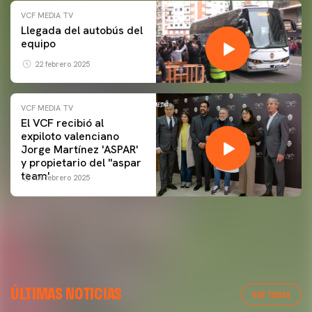
VCF MEDIA TV
Llegada del autobús del
equipo
22 febrero 2025
VCF MEDIA TV
El VCF recibió al
expiloto valenciano
Jorge Martínez 'ASPAR'
y propietario del ''aspar
team'
09 febrero 2025
ÚLTIMAS NOTICIAS
VER TODAS