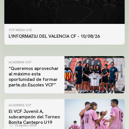
VCF FEMENINO
ENTRENAMIENTO DEL VALENCIA CF FEMENINO
VCF MEDIA LIVE
(10/08/26)
L'INFORMATIU DEL VALENCIA CF - 10/08/26
10 agosto 2026
10 agosto 2026
ACADEMIA VCF
“Queremos aprovechar
al máximo esta
oportunidad de formar
parte de Escoles VCF”
10 agosto 2026
ACADEMIA VCF
El VCF Juvenil A,
subcampeón del Torneo
Bonita Cantepro U19
10 agosto 2026