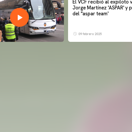
El VCF recibió al expiloto
Jorge Martínez 'ASPAR' y p
del ''aspar team'
09 febrero 2025
PRIMER EQUIPO
ENTRENAMIENTO DEL VALENCIA CF 6/8/2026
06 agosto 2026