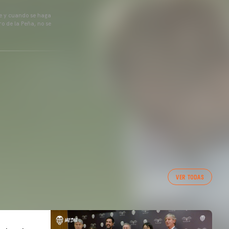
pre y cuando se haga
o de la Peña, no se
VER TODAS