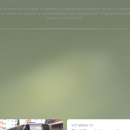
 Valencia Club de Fútbol. Se permite el uso del contenido editorial del artículo siem
ente, además de contener el siguiente enlace: www.valenciacf.com. Fotografías de Lázar
permite su reutilización.
VCF MEDIA TV