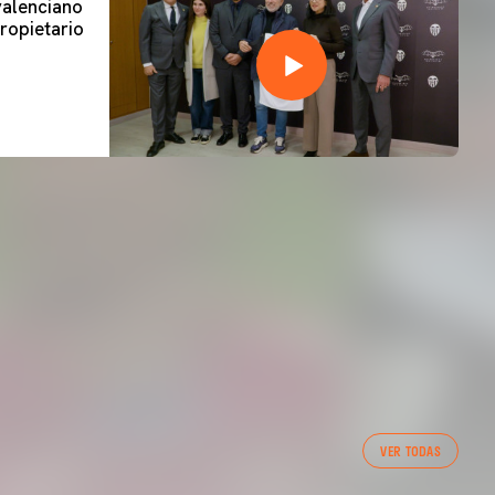
 valenciano
ropietario
VER TODAS