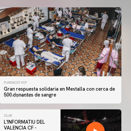
FUNDACIÓ VCF
Gran respuesta solidaria en Mestalla con cerca de
500 donantes de sangre
06 agosto 2026
CLUB
L'INFORMATIU DEL
VALENCIA CF -