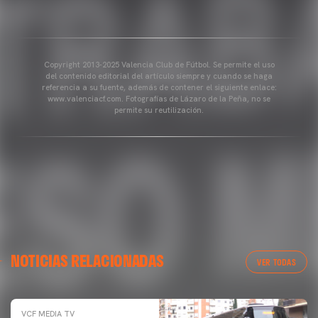
Copyright 2013-2025 Valencia Club de Fútbol. Se permite el uso
del contenido editorial del artículo siempre y cuando se haga
referencia a su fuente, además de contener el siguiente enlace:
www.valenciacf.com. Fotografías de Lázaro de la Peña, no se
permite su reutilización.
NOTICIAS RELACIONADAS
VER TODAS
VCF MEDIA TV