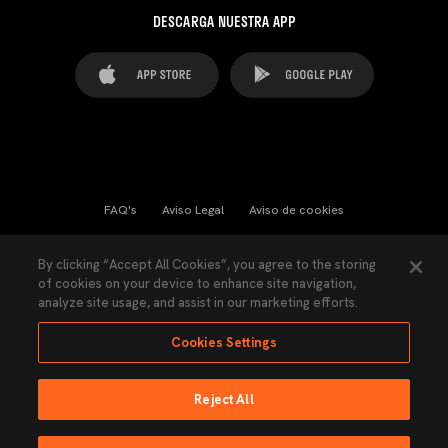
DESCARGA NUESTRA APP
FAQ's
Aviso Legal
Aviso de cookies
Cookies Settings
Contactos
Prensa
By clicking “Accept All Cookies”, you agree to the storing
of cookies on your device to enhance site navigation,
Ley Transparencia
Política de Privacidad
analyze site usage, and assist in our marketing efforts.
Accesibilidad
Cookies Settings
Reject All
Ninguna parte de esta página puede ser reproducida sin el permiso del Valencia
CF © 2026 Valencia CF.