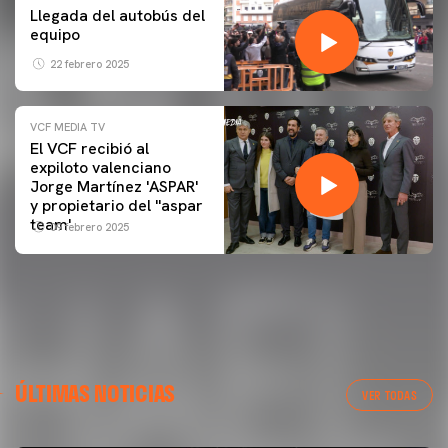
Llegada del autobús del
equipo
22 febrero 2025
VCF MEDIA TV
El VCF recibió al
expiloto valenciano
Jorge Martínez 'ASPAR'
y propietario del ''aspar
team'
09 febrero 2025
ÚLTIMAS NOTICIAS
VER TODAS