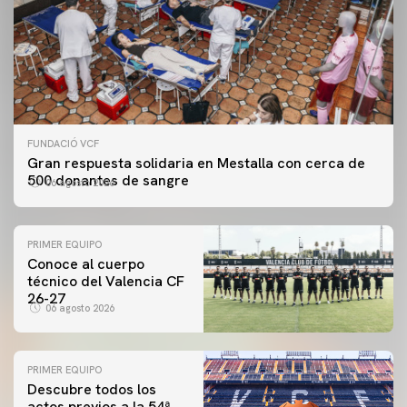
FUNDACIÓ VCF
Gran respuesta solidaria en Mestalla con cerca de
500 donantes de sangre
06 agosto 2026
PRIMER EQUIPO
Conoce al cuerpo
técnico del Valencia CF
26-27
06 agosto 2026
PRIMER EQUIPO
Descubre todos los
actos previos a la 54ª