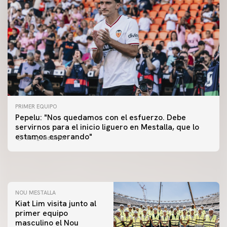
PRIMER EQUIPO
Pepelu: "Nos quedamos con el esfuerzo. Debe
PRIMER EQUIPO
servirnos para el inicio liguero en Mestalla, que lo
Las fotos del Valencia CF-Newcastle United FC
PRIMER EQUIPO
estamos esperando"
08 agosto 2026
MESTALLA 📍
08 agosto 2026
08 agosto 2026
NOU MESTALLA
Kiat Lim visita junto al
primer equipo
masculino el Nou