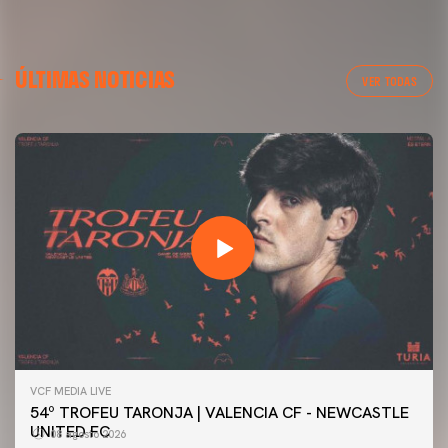
ÚLTIMAS NOTICIAS
VER TODAS
VCF MEDIA LIVE
54º TROFEU TARONJA | VALENCIA CF - NEWCASTLE
UNITED FC
08 agosto 2026