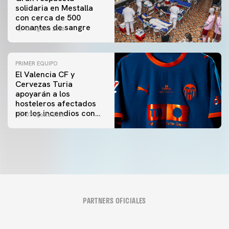
solidaria en Mestalla
con cerca de 500
donantes de sangre
06 agosto 2026
PRIMER EQUIPO
El Valencia CF y
Cervezas Turia
apoyarán a los
hosteleros afectados
por los incendios con
07 agosto 2026
una iniciativa especial
en el Trofeu Taronja
PARTNERS OFICIALES