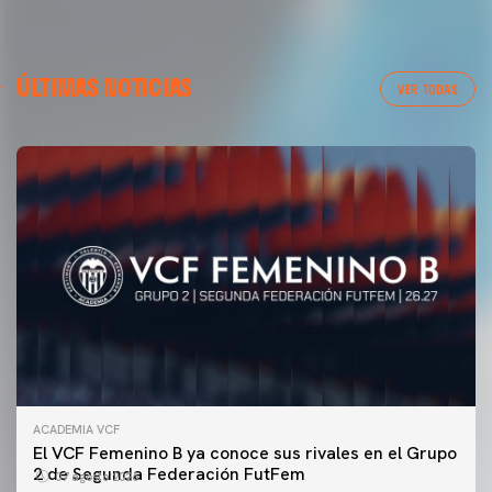
ÚLTIMAS NOTICIAS
VER TODAS
ACADEMIA VCF
PRIMER EQUIPO
El VCF Femenino B ya conoce sus rivales en el Grupo
ENTRENAMIENTO DEL VALENCIA CF 7/8/2026
2 de Segunda Federación FutFem
07 agosto 2026