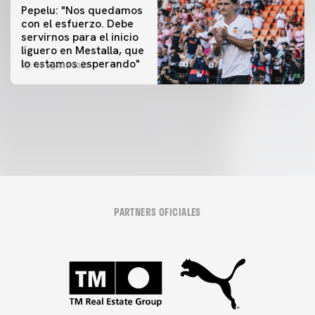
Pepelu: "Nos quedamos
con el esfuerzo. Debe
servirnos para el inicio
PRIMER EQUIPO
liguero en Mestalla, que
Las fotos del Valencia CF-Newcastle United FC
PRIMER EQUIPO
lo estamos esperando"
08 agosto 2026
MESTALLA 📍
08 agosto 2026
08 agosto 2026
PARTNERS OFICIALES