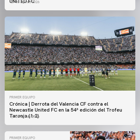
UNITED FC
08 agosto 2026
PRIMER EQUIPO
Crónica | Derrota del Valencia CF contra el
Newcastle United FC en la 54ª edición del Trofeu
Taronja (1-2)
08 agosto 2026
PRIMER EQUIPO