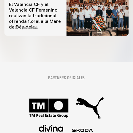
El Valencia CF y el
Valencia CF Femenino
realizan la tradicional
ofrenda floral a la Mare
de Déu dels
07 agosto 2026
Desamparats
PARTNERS OFICIALES