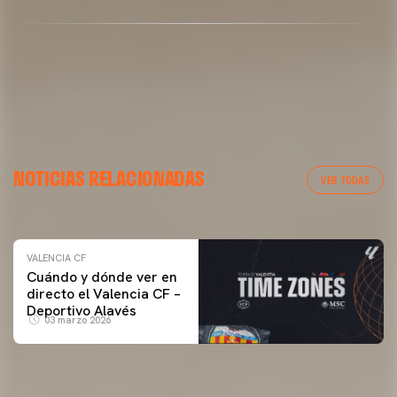
VALENCIA CF
NOTICIAS RELACIONADAS
ENTRENAMIENTO DEL VALENCIA CF 04/03/26
VER TODAS
04 marzo 2026
VALENCIA CF
Cuándo y dónde ver en
directo el Valencia CF –
Deportivo Alavés
03 marzo 2026