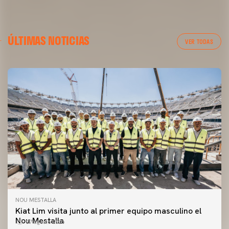
ÚLTIMAS NOTICIAS
VER TODAS
NOU MESTALLA
Kiat Lim visita junto al primer equipo masculino el
Nou Mestalla
07 agosto 2026