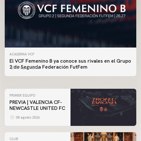
ACADEMIA VCF
PRIMER EQUIPO
El VCF Femenino B ya conoce sus rivales en el Grupo
ENTRENAMIENTO DEL VALENCIA CF 7/8/2026
2 de Segunda Federación FutFem
07 agosto 2026
07 agosto 2026
PRIMER EQUIPO
PREVIA | VALENCIA CF-
NEWCASTLE UNITED FC
08 agosto 2026
CLUB