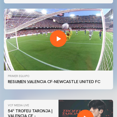
PRIMER EQUIPO
GALERÍA | VALENCIA CF - NEWCASTLE UNITED FC
PRIMER EQUIPO
54ª EDICIÓN TROFEU TARONJA
RESUMEN VALENCIA CF-NEWCASTLE UNITED FC
09 agosto 2026
08 agosto 2026
VCF MEDIA LIVE
54º TROFEU TARONJA |
VALENCIA CF -