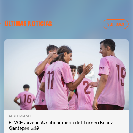
ÚLTIMAS NOTICIAS
VER TODAS
ACADEMIA VCF
El VCF Juvenil A, subcampeón del Torneo Bonita
Cantepro U19
10 agosto 2026