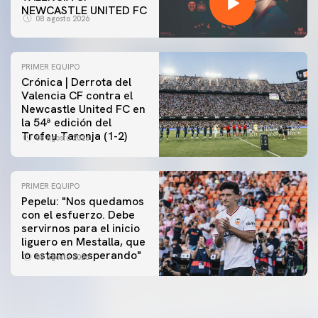
NEWCASTLE UNITED FC
08 agosto 2026
PRIMER EQUIPO
Crónica | Derrota del
Valencia CF contra el
Newcastle United FC en
la 54ª edición del
Trofeu Taronja (1-2)
08 agosto 2026
PRIMER EQUIPO
Pepelu: "Nos quedamos
con el esfuerzo. Debe
servirnos para el inicio
liguero en Mestalla, que
lo estamos esperando"
08 agosto 2026