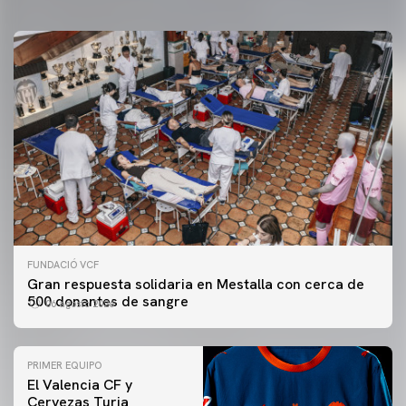
FUNDACIÓ VCF
Gran respuesta solidaria en Mestalla con cerca de
500 donantes de sangre
06 agosto 2026
PRIMER EQUIPO
El Valencia CF y
Cervezas Turia