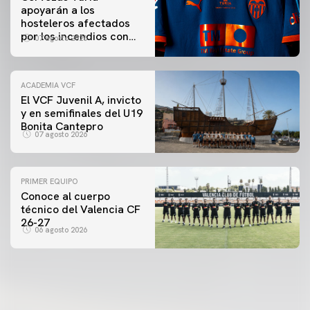
apoyarán a los
hosteleros afectados
por los incendios con
07 agosto 2026
una iniciativa especial
en el Trofeu Taronja
ACADEMIA VCF
El VCF Juvenil A, invicto
y en semifinales del U19
Bonita Cantepro
07 agosto 2026
PRIMER EQUIPO
Conoce al cuerpo
técnico del Valencia CF
26-27
06 agosto 2026