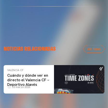
VALENCIA CF
NOTICIAS RELACIONADAS
ENTRENAMIENTO DEL VALENCIA CF 04/03/26
VER TODAS
04 marzo 2026
VALENCIA CF
Cuándo y dónde ver en
directo el Valencia CF –
Deportivo Alavés
03 marzo 2026