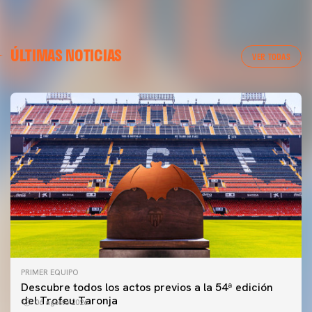
ÚLTIMAS NOTICIAS
VER TODAS
PRIMER EQUIPO
Descubre todos los actos previos a la 54ª edición
del Trofeu Taronja
06 agosto 2026