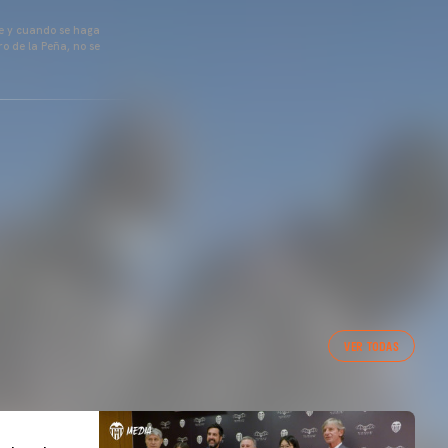
pre y cuando se haga
o de la Peña, no se
VER TODAS