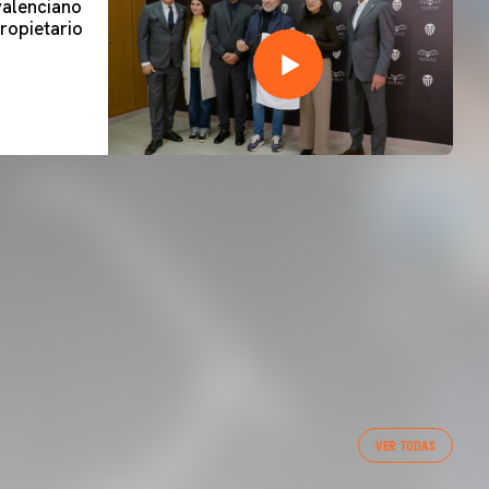
 valenciano
ropietario
VER TODAS