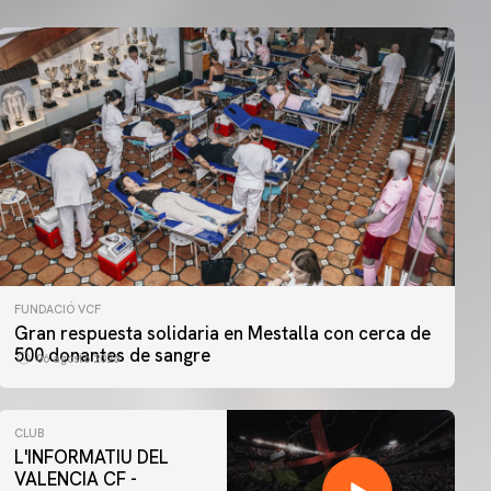
FUNDACIÓ VCF
Gran respuesta solidaria en Mestalla con cerca de
500 donantes de sangre
06 agosto 2026
CLUB
L'INFORMATIU DEL
VALENCIA CF -