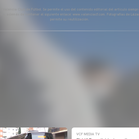
 Valencia Club de Fútbol. Se permite el uso del contenido editorial del artículo siem
ente, además de contener el siguiente enlace: www.valenciacf.com. Fotografías de Lázar
permite su reutilización.
VCF MEDIA TV