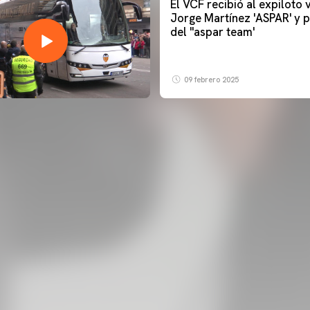
El VCF recibió al expiloto
Jorge Martínez 'ASPAR' y p
del ''aspar team'
09 febrero 2025
PRIMER EQUIPO
ENTRENAMIENTO DEL VALENCIA CF 6/8/2026
06 agosto 2026