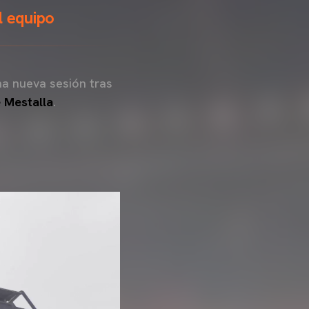
l equipo
na nueva sesión tras
Mestalla
.