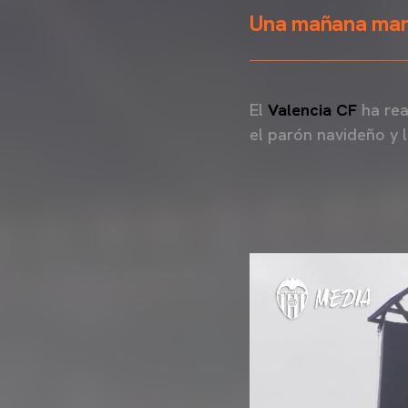
Una mañana marca
El
Valencia CF
ha rea
el parón navideño y 