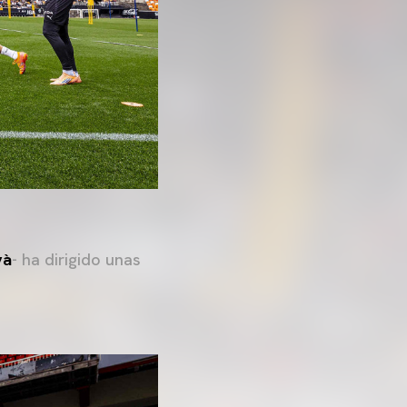
yà
- ha dirigido unas