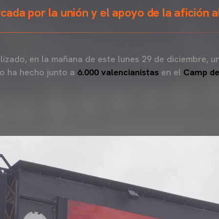
da por la unión y el apoyo de la afición a
lizado, en la mañana de este lunes 29 de diciembre, u
lo ha hecho junto a
6.000 valencianistas
en el
Camp de 