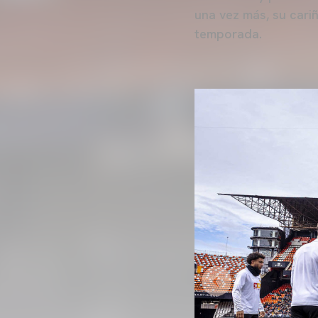
una vez más, su cari
temporada.