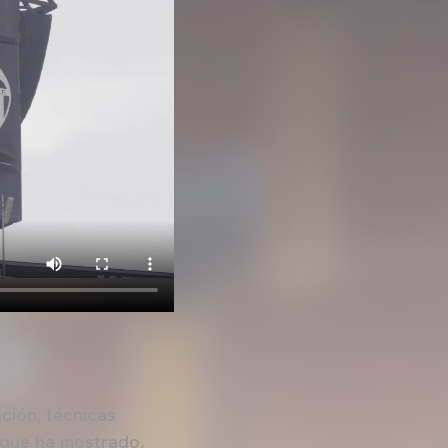
ación, técnicas
, que ha mostrado,