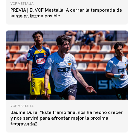
VCF MESTALLA
PREVIA | El VCF Mestalla, A cerrar la temporada de
la mejor forma posible
02 mayo 2026
VCF MESTALLA
Jaume Durà: “Este tramo final nos ha hecho crecer
y nos servirá para afrontar mejor la próxima
temporada”
01 mayo 2026