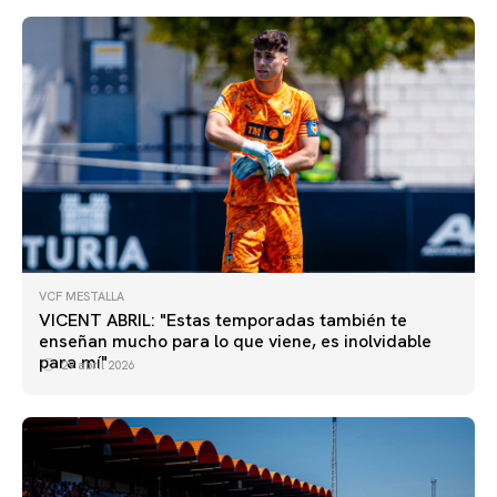
VCF MESTALLA
VICENT ABRIL: "Estas temporadas también te
enseñan mucho para lo que viene, es inolvidable
para mí"
29 abril 2026