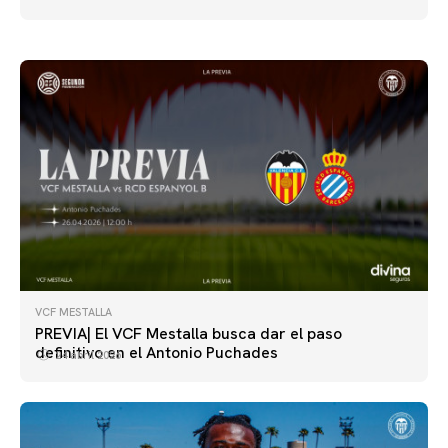
26 abril 2026
VCF MESTALLA
PREVIA| El VCF Mestalla busca dar el paso
definitivo en el Antonio Puchades
24 abril 2026