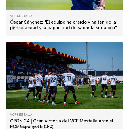
VCF MESTALLA
Óscar Sánchez: "El equipo ha creído y ha tenido la
personalidad y la capacidad de sacar la situación"
27 abril 2026
VCF MESTALLA
VCF MESTALLA
CRÓNICA | Gran victoria del VCF Mestalla ante el
VCF Mestalla - RCD Espanyol B
RCD Espanyol B (3-0)
26 abril 2026