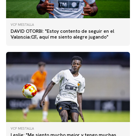
VCF MESTALLA
DAVID OTORBI: "Estoy contento de seguir en el
Valencia CF, aquí me siento alegre jugando"
22 abril 2026
VCF MESTALLA
Leslie: "Me siento mucho mejor y tengo muchas