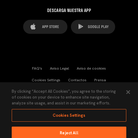
DESCARGA NUESTRA APP
FAQ's
Aviso Legal
Aviso de cookies
Cookies Settings
Contactos
Prensa
By clicking “Accept All Cookies”, you agree to the storing
Ley Transparencia
Política de Privacidad
of cookies on your device to enhance site navigation,
analyze site usage, and assist in our marketing efforts.
Accesibilidad
Cookies Settings
Reject All
Ninguna parte de esta página puede ser reproducida sin el permiso del Valencia