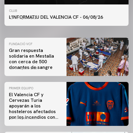
PRIMER EQUIPO
CLUB
ENTRENAMIENTO DEL VALENCIA CF 6/8/2026
L'INFORMATIU DEL VALENCIA CF - 06/08/26
06 agosto 2026
06 agosto 2026
FUNDACIÓ VCF
Gran respuesta
solidaria en Mestalla
con cerca de 500
donantes de sangre
06 agosto 2026
PRIMER EQUIPO
El Valencia CF y
Cervezas Turia
apoyarán a los
hosteleros afectados
por los incendios con
07 agosto 2026
una iniciativa especial
en el Trofeu Taronja