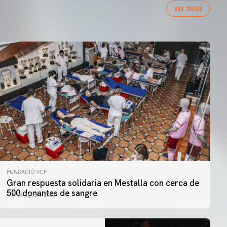
VER TODAS
FUNDACIÓ VCF
Gran respuesta solidaria en Mestalla con cerca de
500 donantes de sangre
06 agosto 2026