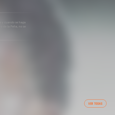
pre y cuando se haga
o de la Peña, no se
VER TODAS