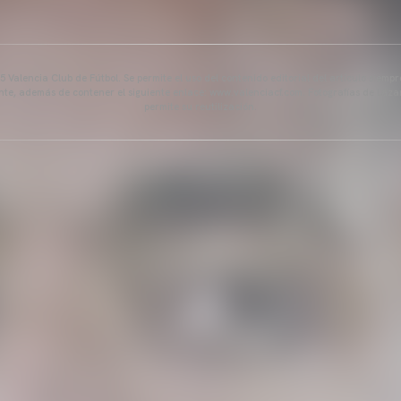
 Valencia Club de Fútbol. Se permite el uso del contenido editorial del artículo siem
ente, además de contener el siguiente enlace: www.valenciacf.com. Fotografías de Lázar
permite su reutilización.