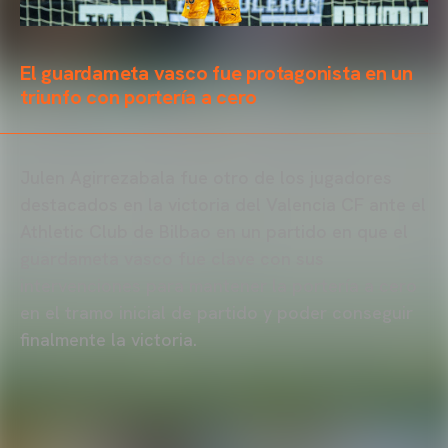
El guardameta vasco fue protagonista en un
triunfo con portería a cero
Julen Agirrezabala fue otro de los jugadores
destacados en la victoria del Valencia CF ante el
Athletic Club de Bilbao en un partido en que el
guardameta vasco fue clave con sus
intervenciones para mantener la portería a cero
en el tramo inicial de partido y poder conseguir
finalmente la victoria.