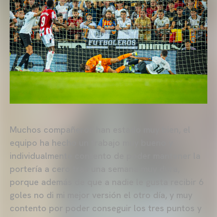
Muchos compañeros han estado muy bien, el
equipo ha hecho un trabajo muy bueno y
individualmente contento de poder mantener la
portería a cero tras una semana muy dura,
porque además de que a nadie le gusta recibir 6
goles no di mi mejor versión el otro día, y muy
contento por poder conseguir los tres puntos y