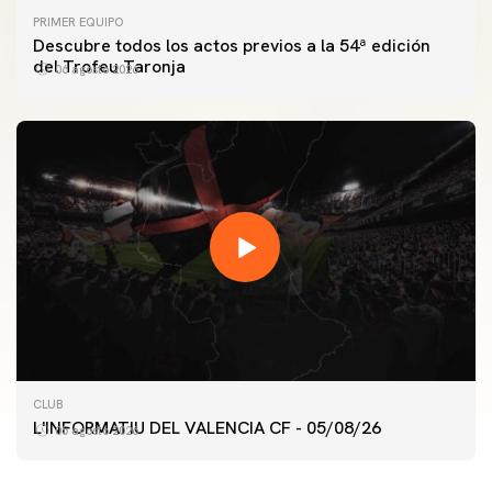
PRIMER EQUIPO
Descubre todos los actos previos a la 54ª edición
del Trofeu Taronja
06 agosto 2026
PRIMER EQUIPO
ENTRENAMIENTO MATINAL DEL VALENCIA CF
CLUB
5/8/2026
L'INFORMATIU DEL VALENCIA CF - 05/08/26
05 agosto 2026
05 agosto 2026