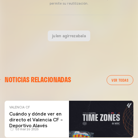
permite su reutilización.
julen agirrezabala
VALENCIA CF
NOTICIAS RELACIONADAS
ENTRENAMIENTO DEL VALENCIA CF 04/03/26
VER TODAS
04 marzo 2026
VALENCIA CF
Cuándo y dónde ver en
directo el Valencia CF –
Deportivo Alavés
03 marzo 2026