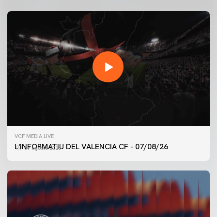
VCF MEDIA LIVE
L'INFORMATIU DEL VALENCIA CF - 07/08/26
07 agosto 2026