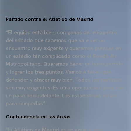
Partido contra el Atlético de Madrid
“El equipo está bien, con ganas del encuentro
del sábado que sabemos que va a ser un
encuentro muy exigente y queremos puntuar en
un estadio tan complicado como el Riyadh Air
Metropolitano. Queremos hacer un buen partido
y lograr los tres puntos. Vamos a tener que
defender y atacar muy bien. Todos los partidos
son muy exigentes. Es otra oportunidad para dar
un paso hacia delante. Las estadísticas están
para romperlas”.
Contundencia en las áreas
“El Atlético de Madrid es un equipo muy