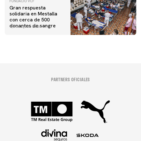
FUNDACIÓ VCF
Gran respuesta
solidaria en Mestalla
con cerca de 500
donantes de sangre
06 agosto 2026
PARTNERS OFICIALES