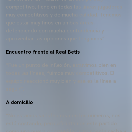
competitivo, tiene en todas las líneas jugadores
muy competitivos y de mucha calidad. Tenemos
que estar muy finos en ambas áreas,
defendiendo con mucha contundencia y
aprovechar las opciones que tengamos”.
Encuentro frente al Real Betis
“Fue un punto de inflexión, estuvimos bien en
todas las líneas, fuimos muy competitivos. El
equipo reaccionó muy bien y esa es la línea a
seguir”.
A domicilio
“No estamos satisfechos con los números, nos
está costando, pero afrontamos este partido
como una nueva oportunidad y romper la racha y