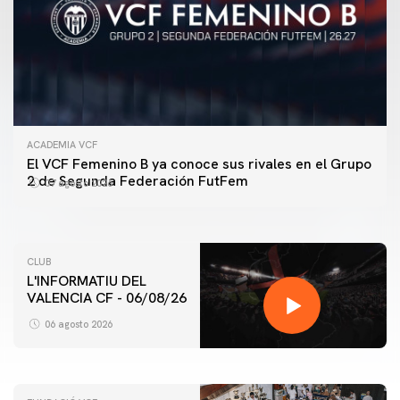
ACADEMIA VCF
PRIMER EQUIPO
El VCF Femenino B ya conoce sus rivales en el Grupo
ENTRENAMIENTO DEL VALENCIA CF 7/8/2026
2 de Segunda Federación FutFem
07 agosto 2026
07 agosto 2026
CLUB
L'INFORMATIU DEL
VALENCIA CF - 06/08/26
PRIMER EQUIPO
ENTRENAMIENTO DEL VALENCIA CF 6/8/2026
06 agosto 2026
06 agosto 2026