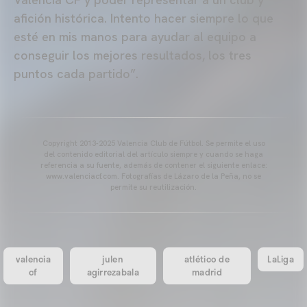
afición histórica. Intento hacer siempre lo que
esté en mis manos para ayudar al equipo a
conseguir los mejores resultados, los tres
puntos cada partido”.
Copyright 2013-2025 Valencia Club de Fútbol. Se permite el uso
del contenido editorial del artículo siempre y cuando se haga
referencia a su fuente, además de contener el siguiente enlace:
www.valenciacf.com. Fotografías de Lázaro de la Peña, no se
permite su reutilización.
valencia
julen
atlético de
LaLiga
cf
agirrezabala
madrid