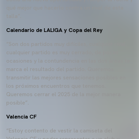
qué mejor que hacerlo contra un rival de esta
talla”.
Calendario de LALIGA y Copa del Rey
“Son dos partidos muy difíciles, cualquier rival,
cualquier partido es muy cerrado, de pocas
ocasiones y la contundencia en las dos áreas te
marca el resultado del partido. Queremos
transmitir las mejores sensaciones posibles en
los próximos encuentros que tenemos.
Queremos cerrar el 2025 de la mejor manera
posible”.
Valencia CF
“Estoy contento de vestir la camiseta del
Valencia CF y poder representar a un club y