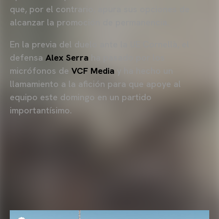
que, por el contrario, apura sus opciones de
alcanzar la promoción de permanencia.
En la previa del duelo ante la UE Cornellà, el
defensa
Alex Serra
ha pasado por los
micrófonos de
VCF Media
y ha hecho un
llamamiento a la afición para que apoye al
equipo este domingo en un partido
importantísimo.