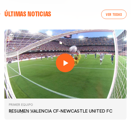
ÚLTIMAS NOTICIAS
VER TODAS
PRIMER EQUIPO
GALERÍA | VALENCIA CF - NEWCASTLE UNITED FC
PRIMER EQUIPO
54ª EDICIÓN TROFEU TARONJA
RESUMEN VALENCIA CF-NEWCASTLE UNITED FC
09 agosto 2026
08 agosto 2026