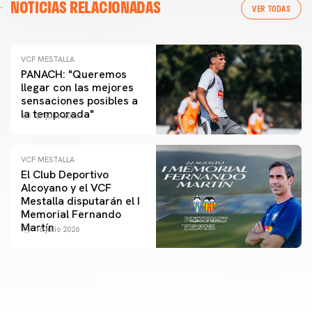
NOTICIAS RELACIONADAS
VER TODAS
VCF MESTALLA
PANACH: "Queremos
llegar con las mejores
sensaciones posibles a
la temporada"
27 julio 2026
VCF MESTALLA
El Club Deportivo
Alcoyano y el VCF
Mestalla disputarán el I
Memorial Fernando
Martín
16 julio 2026