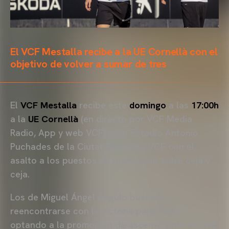
El VCF Mestalla recibe a la UE Cornellà con el
objetivo de volver a sumar de tres
El
VCF Mestalla
recibe este
domingo
a las
17:00h
a la
UE Cornellà
(en directo por VCF Media
Radio, App y web VCF)
en el Estadio Antonio
Puchades de la Ciutat Esportiva VCF con el
asalto a los puestos de promoción entre ceja y
ceja.
Los de Miguel Ángel Angulo buscan
reencontrarse con la victoria para seguir
optando a la promoción de ascenso ante un rival