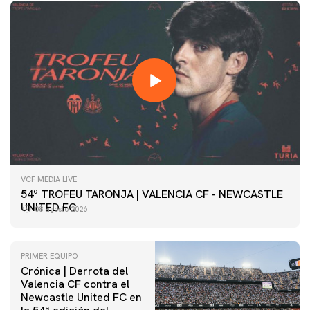
VCF MEDIA LIVE
54º TROFEU TARONJA | VALENCIA CF - NEWCASTLE
UNITED FC
08 agosto 2026
PRIMER EQUIPO
Crónica | Derrota del
Valencia CF contra el
Newcastle United FC en