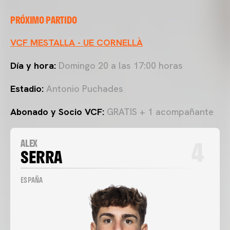
PRÓXIMO PARTIDO
VCF MESTALLA - UE CORNELLÀ
Día y hora:
Domingo 20 a las 17:00 horas
Estadio:
Antonio Puchades
Abonado y Socio VCF:
GRATIS + 1 acompañante
4
ALEX
SERRA
ESPAÑA