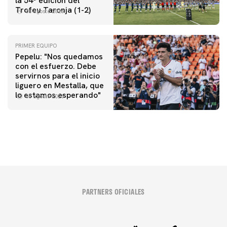
la 54ª edición del
Trofeu Taronja (1-2)
08 agosto 2026
PRIMER EQUIPO
Pepelu: "Nos quedamos
con el esfuerzo. Debe
servirnos para el inicio
PRIMER EQUIPO
liguero en Mestalla, que
Las fotos del Valencia CF-Newcastle United FC
lo estamos esperando"
08 agosto 2026
08 agosto 2026
PARTNERS OFICIALES