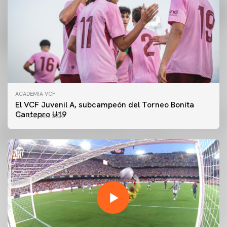
ACADEMIA VCF
El VCF Juvenil A, subcampeón del Torneo Bonita
Cantepro U19
10 agosto 2026