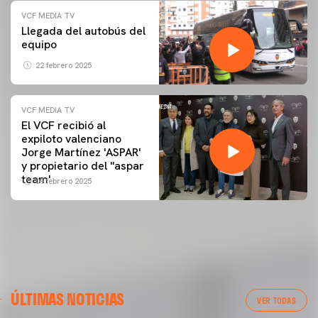
VCF MEDIA TV
Llegada del autobús del
equipo
22 febrero 2025
VCF MEDIA TV
El VCF recibió al
expiloto valenciano
Jorge Martínez 'ASPAR'
y propietario del ''aspar
team'
09 febrero 2025
ÚLTIMAS NOTICIAS
VER TODAS