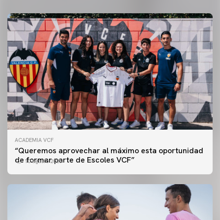
ACADEMIA VCF
“Queremos aprovechar al máximo esta oportunidad
de formar parte de Escoles VCF”
10 agosto 2026