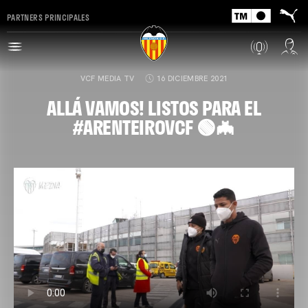
PARTNERS PRINCIPALES
VCF MEDIA TV
16 DICIEMBRE 2021
ALLÁ VAMOS! LISTOS PARA EL
#ARENTEIROVCF 🟢🦇