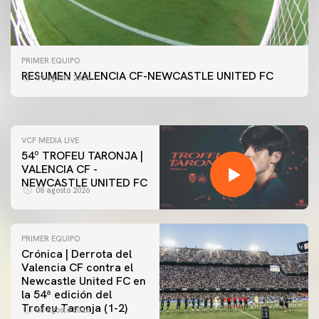
PRIMER EQUIPO
GALERÍA | VALENCIA CF - NEWCASTLE UNITED FC
PRIMER EQUIPO
54ª EDICIÓN TROFEU TARONJA
RESUMEN VALENCIA CF-NEWCASTLE UNITED FC
09 agosto 2026
08 agosto 2026
VCF MEDIA LIVE
54º TROFEU TARONJA |
VALENCIA CF -
NEWCASTLE UNITED FC
08 agosto 2026
PRIMER EQUIPO
Crónica | Derrota del
Valencia CF contra el
Newcastle United FC en
la 54ª edición del
Trofeu Taronja (1-2)
08 agosto 2026