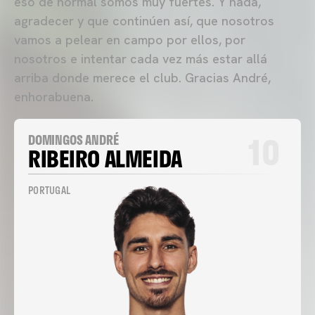
eso de normal somos muy fuertes. Y nada,
agradecer y que continúen así, que nosotros
vamos a pelear en campo por ellos, por
nosotros e intentar cada vez más estar allá
arriba donde merece el club. Gracias André,
enhorabuena.
10
DOMINGOS ANDRÉ
RIBEIRO ALMEIDA
PORTUGAL