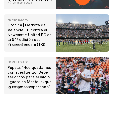
08 agosto 2026
PRIMER EQUIPO
Crónica | Derrota del
Valencia CF contra el
Newcastle United FC en
la 54ª edición del
Trofeu Taronja (1-2)
08 agosto 2026
PRIMER EQUIPO
Pepelu: "Nos quedamos
con el esfuerzo. Debe
servirnos para el inicio
liguero en Mestalla, que
lo estamos esperando"
08 agosto 2026