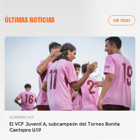
ÚLTIMAS NOTICIAS
VER TODAS
ACADEMIA VCF
El VCF Juvenil A, subcampeón del Torneo Bonita
Cantepro U19
10 agosto 2026