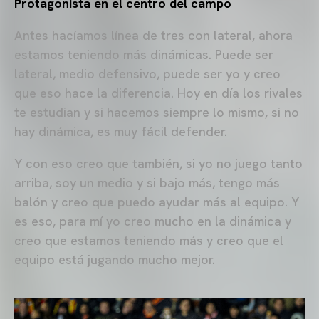
Protagonista en el centro del campo
Antes hacíamos línea de tres con lateral, ahora
estamos teniendo más dinámicas. Puede ser
lateral, medio defensivo, puede ser yo y creo
que eso hace la diferencia. Hoy en día los rivales
te estudian y si hacemos siempre lo mismo, si no
hay dinámica, es muy fácil defender.
Y con eso creo que también, si yo no juego tanto
arriba, soy un medio y si bajo más, tengo más
balón y creo que puedo ayudar más al equipo. Y
es eso, para mí yo creo mucho en la dinámica y
creo que estamos teniendo más y creo que el
equipo está jugando mucho mejor.