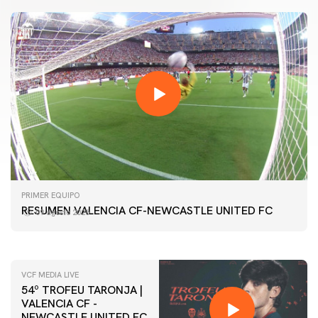
PRIMER EQUIPO
GALERÍA | VALENCIA CF - NEWCASTLE UNITED FC
PRIMER EQUIPO
54ª EDICIÓN TROFEU TARONJA
RESUMEN VALENCIA CF-NEWCASTLE UNITED FC
09 agosto 2026
08 agosto 2026
VCF MEDIA LIVE
54º TROFEU TARONJA |
VALENCIA CF -
NEWCASTLE UNITED FC