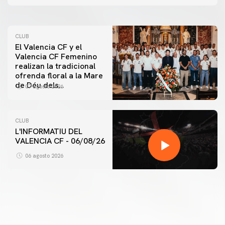
07 agosto 2026
CLUB
El Valencia CF y el
Valencia CF Femenino
realizan la tradicional
ofrenda floral a la Mare
de Déu dels
07 agosto 2026
Desamparats
CLUB
L'INFORMATIU DEL
VALENCIA CF - 06/08/26
PRIMER EQUIPO
ENTRENAMIENTO DEL VALENCIA CF 6/8/2026
06 agosto 2026
06 agosto 2026