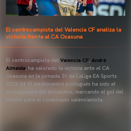
El centrocampista del Valencia CF analiza la
victoria frente al CA Osasuna
El centrocampista del
Valencia CF
,
André
Almeida
, ha valorado la victoria ante el CA
Osasuna en la jornada 31 de LaLiga EA Sports
2023-24. El mediocentro portugués ha sido el
protagonista del encuentro, marcando el gol del
triunfo para el combinado valencianista.