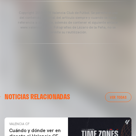
Copyright 2013-2025 Valencia Club de Fútbol. Se permite el uso
del contenido editorial del artículo siempre y cuando se haga
referencia a su fuente, además de contener el siguiente enlace:
www.valenciacf.com. Fotografías de Lázaro de la Peña, no se
permite su reutilización.
VALENCIA CF
NOTICIAS RELACIONADAS
ENTRENAMIENTO DEL VALENCIA CF 04/03/26
VER TODAS
04 marzo 2026
VALENCIA CF
Cuándo y dónde ver en