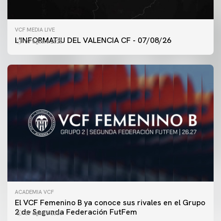
VCF MEDIA LIVE
L'INFORMATIU DEL VALENCIA CF - 07/08/26
07 agosto 2026
ACADEMIA VCF
PRIMER EQUIPO
El VCF Femenino B ya conoce sus rivales en el Grupo
ENTRENAMIENTO DEL VALENCIA CF 7/8/2026
2 de Segunda Federación FutFem
07 agosto 2026