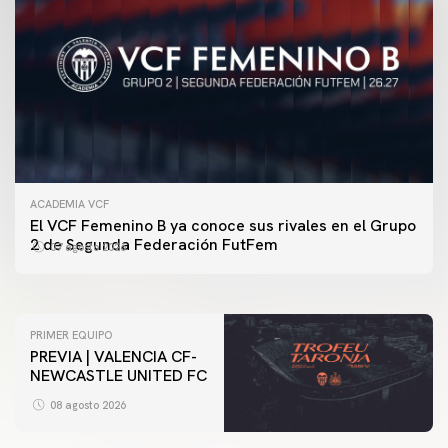
ACADEMIA VCF
PRIMER EQUIPO
El VCF Femenino B ya conoce sus rivales en el Grupo
ENTRENAMIENTO DEL VALENCIA CF 7/8/2026
2 de Segunda Federación FutFem
07 agosto 2026
07 agosto 2026
PRIMER EQUIPO
PREVIA | VALENCIA CF-
NEWCASTLE UNITED FC
08 agosto 2026