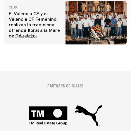
CLUB
El Valencia CF y el
Valencia CF Femenino
realizan la tradicional
ofrenda floral a la Mare
de Déu dels
07 agosto 2026
Desamparats
PARTNERS OFICIALES