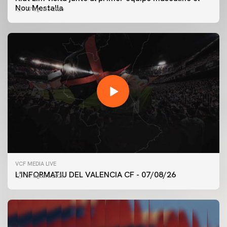
Nou Mestalla
07 agosto 2026
VCF MEDIA LIVE
L'INFORMATIU DEL VALENCIA CF - 07/08/26
07 agosto 2026