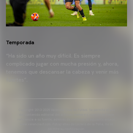
Temporada
“Ha sido un año muy difícil. Es siempre
complicado jugar con mucha presión y, ahora,
tenemos que descansar la cabeza y venir más
fuertes”.
Copyright 2013-2025 Valencia Club de Fútbol. Se permite el uso
del contenido editorial del artículo siempre y cuando se haga
referencia a su fuente, además de contener el siguiente enlace:
www.valenciacf.com. Fotografías de Lázaro de la Peña, no se
permite su reutilización.