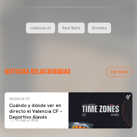
valencia cf
Real Betis
Almeida
VALENCIA CF
NOTICIAS RELACIONADAS
ENTRENAMIENTO DEL VALENCIA CF 04/03/26
VER TODAS
04 marzo 2026
VALENCIA CF
Cuándo y dónde ver en
directo el Valencia CF –
Deportivo Alavés
03 marzo 2026