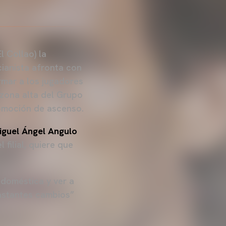
l Collao) la
ncianista afronta con
rmar a los jugadores
 zona alta del Grupo
romoción de ascenso.
iguel Ángel Angulo
 filial, quiere que
 doméstica y ver a
astantes cambios”