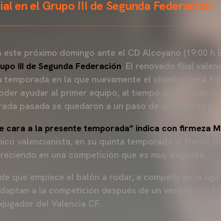
ial en el Grupo III de Segunda Federación
a este próximo domingo ante el CD Alcoyano (19:00 h E
upo III de Segunda Federación
. El renovado filial vale
 temporada en la que nuevamente el objetivo será fo
oder ayudar al primer equipo, al tiempo que buscar la
porada pasada se quedaron a un paso de disputar la p
e cara a la presente temporada” indica con firmeza M
cnico valencianista, en su quinta temporada al frente del
creciendo en una competición que es muy exigente.
e que empiece el balón a rodar, a competir en la liga
adaptan a la competición después de un verano con b
exjugador del Valencia CF.