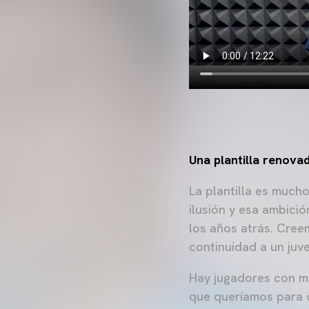
Una plantilla renova
La plantilla es much
ilusión y esa ambici
los años atrás. Cree
continuidad a un juv
Hay jugadores con m
que queríamos para d