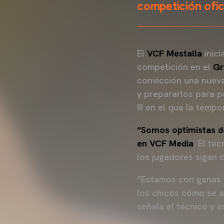
competición ofic
El
VCF Mestalla
inici
competición en el
Gr
convicción una nueva
y prepararlos para p
III en el que la tem
“Somos optimistas d
en VCF Media
. El té
los jugadores sigan 
“Estamos con ganas d
los chicos cómo se 
señala el técnico y 