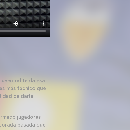
juventud te da esa
 es más técnico que
lidad de darle
irmado jugadores
emporada pasada que