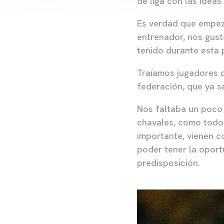
de liga con las ideas 
Es verdad que empeza
entrenador, nos gust
tenido durante esta
Traíamos jugadores d
federación, que ya s
Nos faltaba un poco 
chavales, como todos
importante, vienen c
poder tener la oport
predisposición.