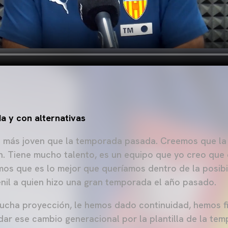
da y con alternativas
o más joven que la temporada pasada. Creemos que la 
ón. Tiene mucho talento, es un equipo que yo creo que
mos que es lo mejor que queríamos dentro de la posibi
enil a quien hizo una gran temporada el año pasado.
ucha proyección, le hemos dado continuidad, hemos f
ar ese cambio generacional por la plantilla de la t