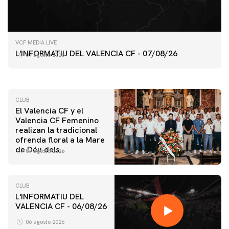
PRIMER EQUIPO
VCF MEDIA LIVE
ENTRENAMIENTO DEL VALENCIA CF 7/8/2026
L'INFORMATIU DEL VALENCIA CF - 07/08/26
07 agosto 2026
07 agosto 2026
CLUB
El Valencia CF y el
Valencia CF Femenino
realizan la tradicional
ofrenda floral a la Mare
de Déu dels
07 agosto 2026
Desamparats
CLUB
L'INFORMATIU DEL
VALENCIA CF - 06/08/26
PRIMER EQUIPO
ENTRENAMIENTO DEL VALENCIA CF 6/8/2026
06 agosto 2026