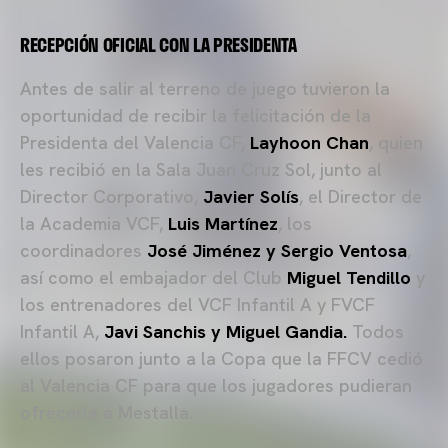
RECEPCIÓN OFICIAL CON LA PRESIDENTA
Antes de salir al terreno de juego tuvieron la
oportunidad de recibir la felicitación de la
Presidenta del Valencia CF,
Layhoon Chan
, quien
les recibió en la Sala Juan Cruz Sol, junto al
Director Corporativo,
Javier Solís
, el Director de
la Academia VCF,
Luis Martínez
, los
coordinadores
José Jiménez y Sergio Ventosa
,
así como el embajador del Club
Miguel Tendillo
y
los entrenadores del VCF Infantil A y FVCF
Infantil A,
Javi Sanchis y Miguel Gandia.
Todos
ellos posaron junto a la Copa que la FFCV cedió
al Valencia CF para que los jugadores pudieran
ofrecerla a Mestalla.