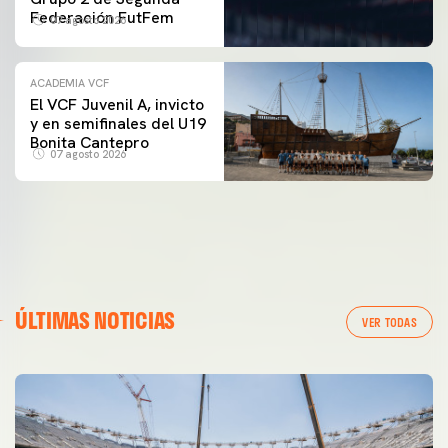
Federación FutFem
07 agosto 2026
ACADEMIA VCF
El VCF Juvenil A, invicto
y en semifinales del U19
Bonita Cantepro
07 agosto 2026
ÚLTIMAS NOTICIAS
VER TODAS