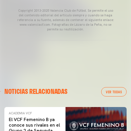
Copyright 2013-2025 Valencia Club de Fútbol. Se permite el uso
del contenido editorial del artículo siempre y cuando se haga
referencia a su fuente, además de contener el siguiente enlace:
www.valenciacf.com. Fotografías de Lázaro de la Peña, no se
permite su reutilización.
NOTICIAS RELACIONADAS
VER TODAS
ACADEMIA VCF
El VCF Femenino B ya
conoce sus rivales en el
Grupo 2 de Segunda