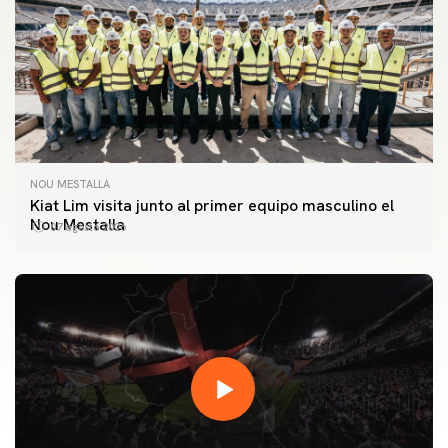
NOU MESTALLA
Kiat Lim visita junto al primer equipo masculino el
Nou Mestalla
07 agosto 2026