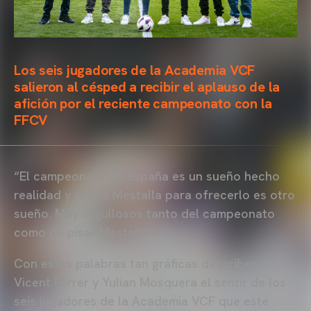
Los seis jugadores de la Academia VCF
salieron al césped a recibir el aplauso de la
afición por el reciente campeonato con la
FFCV
“El campeonato de España es un sueño hecho
realidad y salir a Mestalla para ofrecerlo es otro
sueño. Muy orgullosos tanto del campeonato
como de pisar Mestalla”.
Con estas palabras tan gráficas describen
Vicent Ferrer y Yulian Mosquera el sentir de los
seis jugadores de la Academia VCF que este