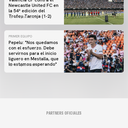
Newcastle United FC en
la 54ª edición del
Trofeu Taronja (1-2)
08 agosto 2026
PRIMER EQUIPO
Pepelu: "Nos quedamos
con el esfuerzo. Debe
servirnos para el inicio
liguero en Mestalla, que
lo estamos esperando"
08 agosto 2026
PARTNERS OFICIALES