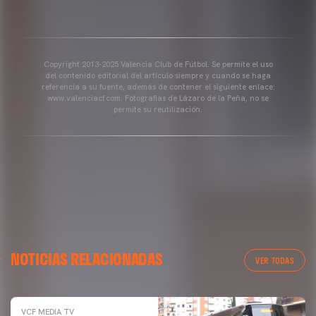
Copyright 2013-2025 Valencia Club de Fútbol. Se permite el uso
del contenido editorial del artículo siempre y cuando se haga
referencia a su fuente, además de contener el siguiente enlace:
www.valenciacf.com. Fotografías de Lázaro de la Peña, no se
permite su reutilización.
NOTICIAS RELACIONADAS
VER TODAS
VCF MEDIA TV