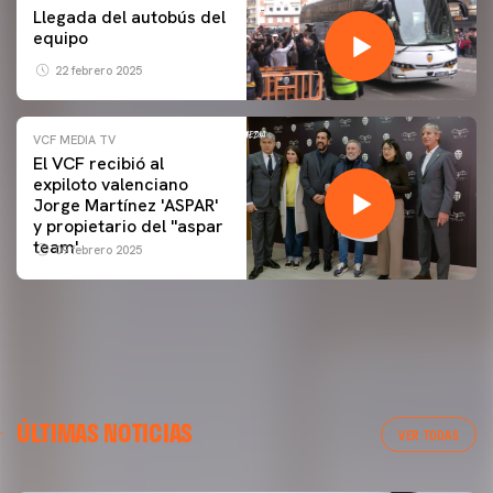
Llegada del autobús del
equipo
22 febrero 2025
VCF MEDIA TV
El VCF recibió al
expiloto valenciano
Jorge Martínez 'ASPAR'
y propietario del ''aspar
team'
09 febrero 2025
ÚLTIMAS NOTICIAS
VER TODAS