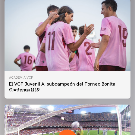
ACADEMIA VCF
El VCF Juvenil A, subcampeón del Torneo Bonita
Cantepro U19
10 agosto 2026