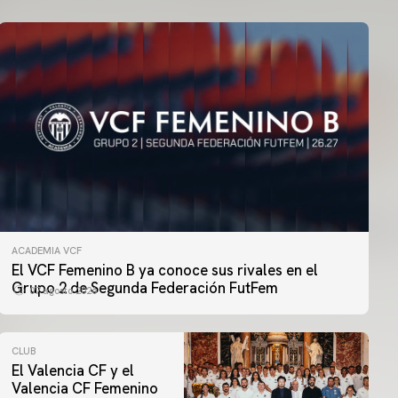
ACADEMIA VCF
El VCF Femenino B ya conoce sus rivales en el
Grupo 2 de Segunda Federación FutFem
07 agosto 2026
CLUB
El Valencia CF y el
Valencia CF Femenino