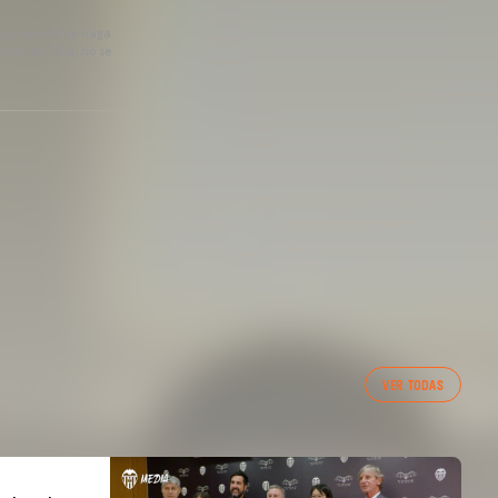
pre y cuando se haga
o de la Peña, no se
VER TODAS