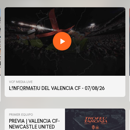
VCF MEDIA LIVE
L'INFORMATIU DEL VALENCIA CF - 07/08/26
07 agosto 2026
PRIMER EQUIPO
PREVIA | VALENCIA CF-
NEWCASTLE UNITED