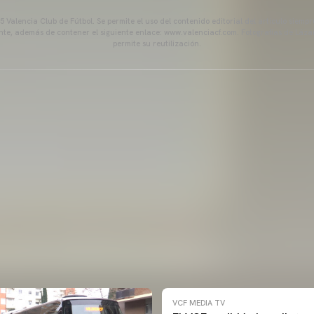
 Valencia Club de Fútbol. Se permite el uso del contenido editorial del artículo siem
ente, además de contener el siguiente enlace: www.valenciacf.com. Fotografías de Lázar
permite su reutilización.
VCF MEDIA TV