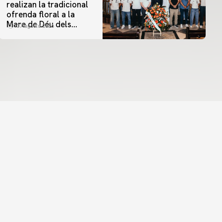
realizan la tradicional
ofrenda floral a la
Mare de Déu dels
07 agosto 2026
Desamparats