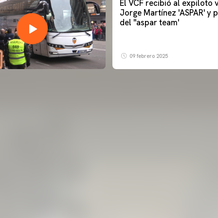
El VCF recibió al expiloto
Jorge Martínez 'ASPAR' y p
del ''aspar team'
09 febrero 2025