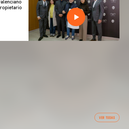
 valenciano
ropietario
VER TODAS