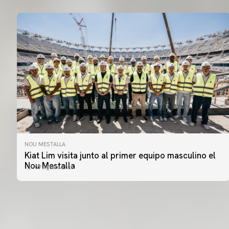
NOU MESTALLA
PRIMER EQUIPO
Kiat Lim visita junto al primer equipo masculino el
ENTRENAMIENTO DEL VALENCIA CF 7/8/2026
Nou Mestalla
07 agosto 2026
07 agosto 2026