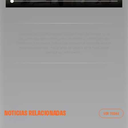
Copyright 2013-2025 Valencia Club de Fútbol. Se permite el uso
del contenido editorial del artículo siempre y cuando se haga
referencia a su fuente, además de contener el siguiente enlace:
www.valenciacf.com. Fotografías de Lázaro de la Peña, no se
permite su reutilización.
VALENCIA CF
NOTICIAS RELACIONADAS
ENTRENAMIENTO DEL VALENCIA CF 04/03/26
VER TODAS
04 marzo 2026