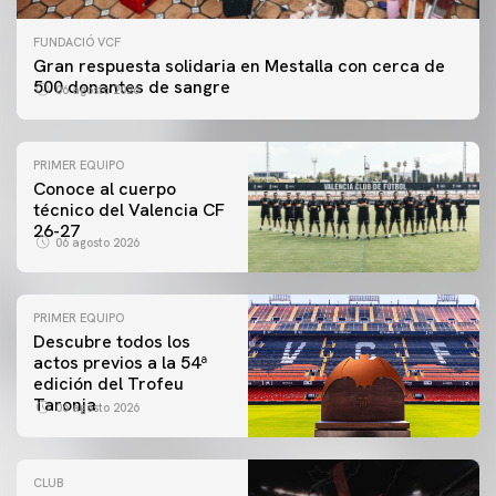
FUNDACIÓ VCF
Gran respuesta solidaria en Mestalla con cerca de
500 donantes de sangre
06 agosto 2026
PRIMER EQUIPO
Conoce al cuerpo
técnico del Valencia CF
26-27
06 agosto 2026
PRIMER EQUIPO
Descubre todos los
actos previos a la 54ª
edición del Trofeu
Taronja
06 agosto 2026
CLUB