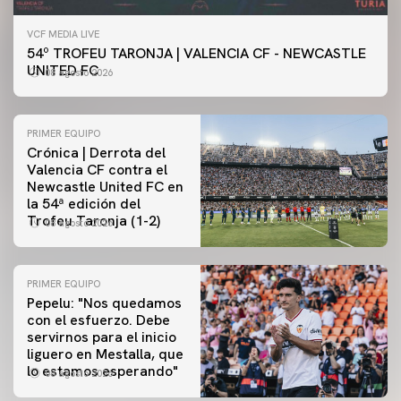
VCF MEDIA LIVE
54º TROFEU TARONJA | VALENCIA CF - NEWCASTLE
UNITED FC
08 agosto 2026
PRIMER EQUIPO
Crónica | Derrota del
Valencia CF contra el
Newcastle United FC en
la 54ª edición del
Trofeu Taronja (1-2)
08 agosto 2026
PRIMER EQUIPO
Pepelu: "Nos quedamos
con el esfuerzo. Debe
servirnos para el inicio
PRIMER EQUIPO
liguero en Mestalla, que
Las fotos del Valencia CF-Newcastle United FC
lo estamos esperando"
08 agosto 2026
08 agosto 2026