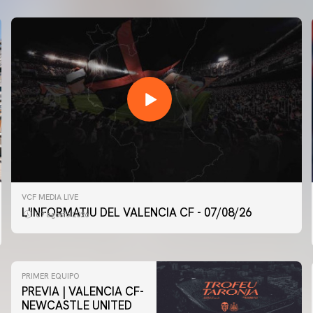
VCF MEDIA LIVE
L'INFORMATIU DEL VALENCIA CF - 07/08/26
07 agosto 2026
PRIMER EQUIPO
PREVIA | VALENCIA CF-
NEWCASTLE UNITED