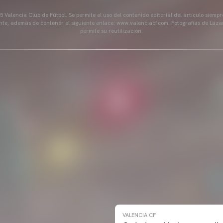
 Valencia Club de Fútbol. Se permite el uso del contenido editorial del artículo siem
ente, además de contener el siguiente enlace: www.valenciacf.com. Fotografías de Lázar
permite su reutilización.
VALENCIA CF