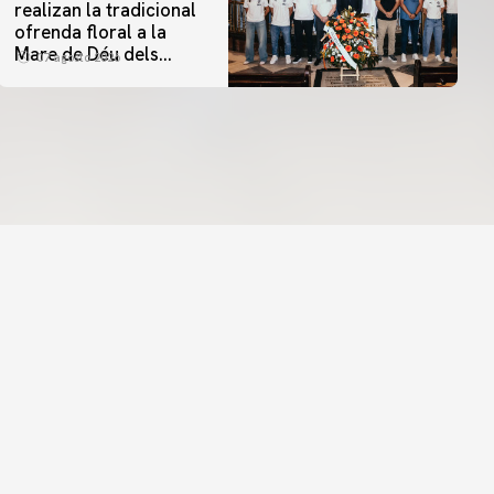
realizan la tradicional
ofrenda floral a la
Mare de Déu dels
07 agosto 2026
Desamparats