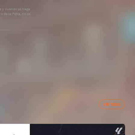
pre y cuando se haga
o de la Peña, no se
VER TODAS