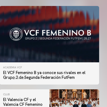
ACADEMIA VCF
El VCF Femenino B ya conoce sus rivales en el
Grupo 2 de Segunda Federación FutFem
07 agosto 2026
CLUB
El Valencia CF y el
Valencia CF Femenino