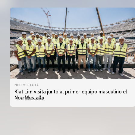
NOU MESTALLA
PRIMER EQUIPO
Kiat Lim visita junto al primer equipo masculino el
ENTRENAMIENTO DEL VALENCIA CF 7/8/2026
Nou Mestalla
07 agosto 2026
07 agosto 2026