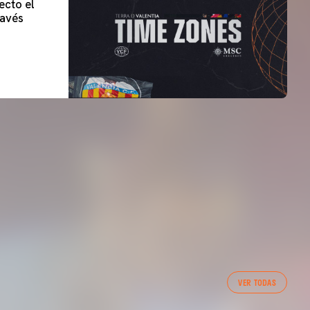
ecto el
lavés
VER TODAS