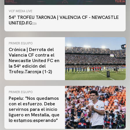
VCF MEDIA LIVE
54º TROFEU TARONJA | VALENCIA CF - NEWCASTLE
UNITED FC
08 agosto 2026
PRIMER EQUIPO
Crónica | Derrota del
Valencia CF contra el
Newcastle United FC en
la 54ª edición del
Trofeu Taronja (1-2)
08 agosto 2026
PRIMER EQUIPO
Pepelu: "Nos quedamos
con el esfuerzo. Debe
servirnos para el inicio
PRIMER EQUIPO
liguero en Mestalla, que
Las fotos del Valencia CF-Newcastle United FC
lo estamos esperando"
08 agosto 2026
08 agosto 2026