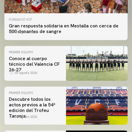
FUNDACIÓ VCF
Gran respuesta solidaria en Mestalla con cerca de
500 donantes de sangre
06 agosto 2026
PRIMER EQUIPO
Conoce al cuerpo
técnico del Valencia CF
26-27
06 agosto 2026
PRIMER EQUIPO
Descubre todos los
actos previos a la 54ª
edición del Trofeu
Taronja
06 agosto 2026