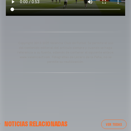
Copyright 2013-2025 Valencia Club de Fútbol. Se permite el uso
del contenido editorial del artículo siempre y cuando se haga
referencia a su fuente, además de contener el siguiente enlace:
www.valenciacf.com. Fotografías de Lázaro de la Peña, no se
permite su reutilización.
VALENCIA CF
NOTICIAS RELACIONADAS
ENTRENAMIENTO DEL VALENCIA CF 04/03/26
VER TODAS