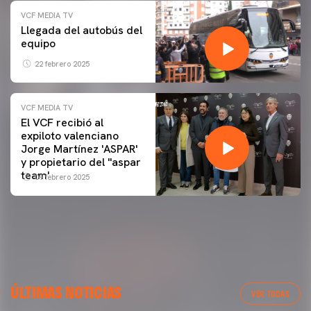
VCF MEDIA TV
Llegada del autobús del
equipo
22 febrero 2025
VCF MEDIA TV
El VCF recibió al
expiloto valenciano
Jorge Martínez 'ASPAR'
y propietario del ''aspar
team'
09 febrero 2025
ÚLTIMAS NOTICIAS
VER TODAS