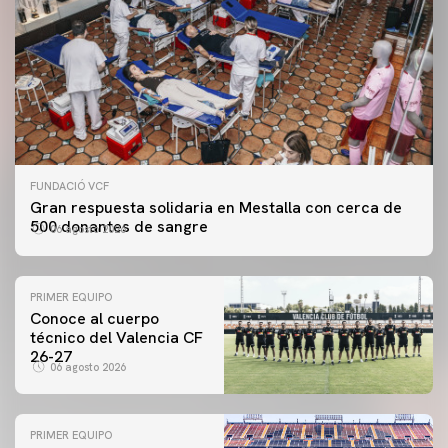
FUNDACIÓ VCF
Gran respuesta solidaria en Mestalla con cerca de
500 donantes de sangre
06 agosto 2026
PRIMER EQUIPO
Conoce al cuerpo
técnico del Valencia CF
26-27
06 agosto 2026
PRIMER EQUIPO