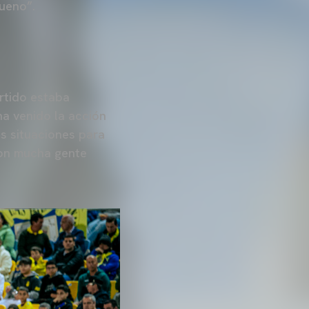
bueno”.
rtido estaba
ha venido la acción
s situaciones para
con mucha gente