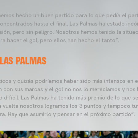
emos hecho un buen partido para lo que pedía el par
concentrados hasta el final. Las Palmas ha estado in
ión, pero sin peligro. Nosotros hemos tenido la situa
a hacer el gol, pero ellos han hecho el tanto”.
 LAS PALMAS
ticos y quizás podríamos haber sido más intensos en e
n con sus marcas y el gol no nos lo merecíamos y nos
 difícil. Las Palmas ha tenido más premio de lo que se
ra vuelta nosotros logramos los 3 puntos y tampoco t
ra. Hay que asumirlo y pensar en el próximo partido”.