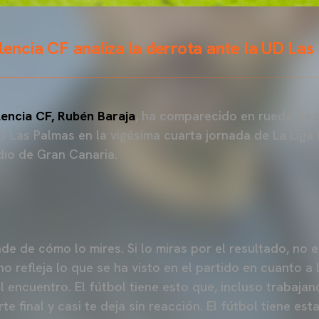
alencia CF analiza la derrota ante la UD La
lencia CF, Rubén Baraja
, ha comparecido en rueda de p
UD Las Palmas en la vigésima cuarta jornada de La Liga
dio de Gran Canaria.
de de cómo lo mires. Si lo miras por el resultado, no 
o refleja lo que se ha visto en el partido en cuanto a
l encuentro. El fútbol tiene esto que, incluso trabajand
rte final y casi te deja sin reacción. El fútbol tiene es