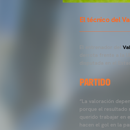
El técnico del V
El entrenador del
Va
derrota frente a la 
disputada en el Esta
PARTIDO
“La valoración depen
porque el resultado n
querido trabajar en e
hacen el gol en la pa