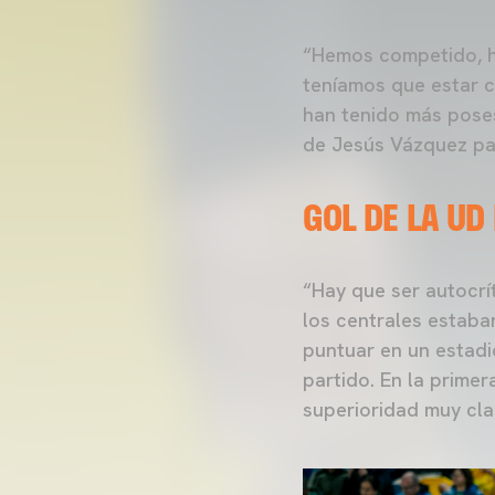
“Hemos competido, h
teníamos que estar 
han tenido más poses
de Jesús Vázquez par
GOL DE LA UD
“Hay que ser autocrí
los centrales estaba
puntuar en un estadio
partido. En la prime
superioridad muy cla