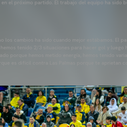
 en el próximo partido. El trabajo del equipo ha sido 
 los cambios ha sido cuando mejor estábamos. El pa
 hemos tenido 2/3 situaciones para hacer gol y luego 
ado porque hemos metido energía, hemos tenido varia
orque es difícil contra Las Palmas porque te aprietan 