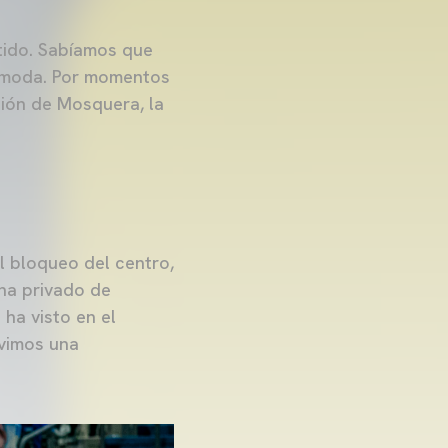
tido. Sabíamos que
cómoda. Por momentos
ción de Mosquera, la
l bloqueo del centro,
 ha privado de
 ha visto en el
uvimos una