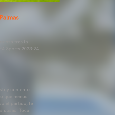
s Palmas
rensa tras la
 EA Sports 2023-24
estoy contento
 lo que hemos
o el partido, te
tas cosas. Toca