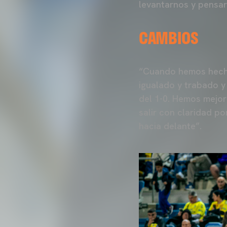
levantarnos y pensar
CAMBIOS
“Cuando hemos hecho
igualado y trabado y
del 1-0. Hemos mejor
salir con claridad p
hacia delante”.