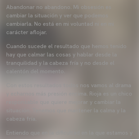
Abandonar no abandono. Mi obsesión es
cambiar la situación y ver que podemos
cambiarla. No está en mi voluntad ni en mi
carácter aflojar.
Cuando sucede el resultado que hemos tenido
hay que calmar las cosas y hablar desde la
tranquilidad y la cabeza fría y no desde el
calentón del momento.
Con estos resultados todos nos vamos al drama
y echarnos más presión encima. Rioja es un chico
responsable que quiere mejorar y cambiar la
situación. Tenemos que mantener la calma y la
cabeza fría.
Entiendo que en la dificultad en la que estamos y