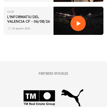
CLUB
L'INFORMATIU DEL
VALENCIA CF - 06/08/26
PRIMER EQUIPO
ENTRENAMIENTO DEL VALENCIA CF 6/8/2026
06 agosto 2026
06 agosto 2026
PARTNERS OFICIALES