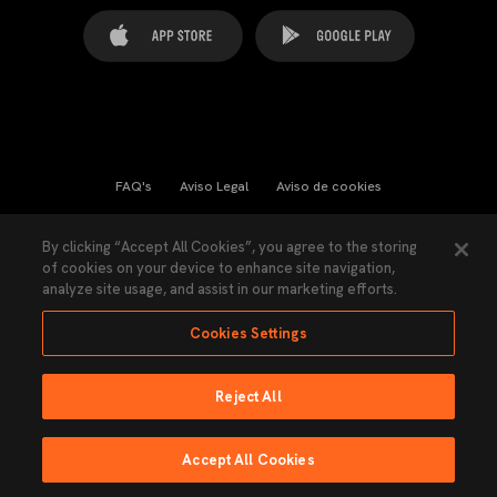
FAQ's
Aviso Legal
Aviso de cookies
Cookies Settings
Contactos
Prensa
By clicking “Accept All Cookies”, you agree to the storing
of cookies on your device to enhance site navigation,
Ley Transparencia
Política de Privacidad
analyze site usage, and assist in our marketing efforts.
Accesibilidad
Cookies Settings
Reject All
Ninguna parte de esta página puede ser reproducida sin el permiso del Valencia
CF © 2026 Valencia CF.
Accept All Cookies
Hecho por Lobo.