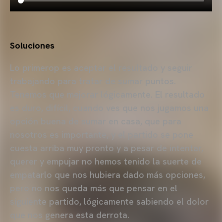
Soluciones
Lo primerop es aceptar el resultado y seguir
trabajando para tratar de sumar puntos.
Tenemos que mejorar lógicamente. El resultado
es duro, difícil, cuando ves que nos jugamos una
opción buena de sumar en casa, que para
nosotros es importante, y el partido se pone
cuesta arriba muy pronto y a pesar de intentar,
querer y empujar no hemos tenido la suerte de
empatarlo que nos hubiera dado más opciones,
pero no nos queda más que pensar en el
siguiente partido, lógicamente sabiendo el dolor
que nos genera esta derrota.