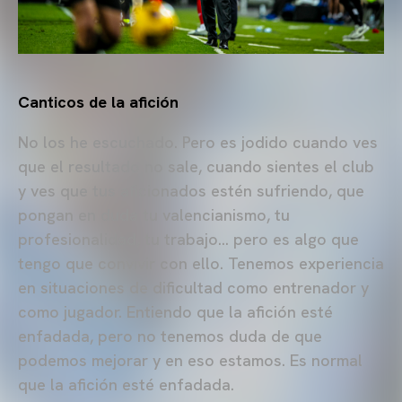
Canticos de la afición
No los he escuchado. Pero es jodido cuando ves
que el resultado no sale, cuando sientes el club
y ves que tus aficionados estén sufriendo, que
pongan en duda tu valencianismo, tu
profesionalidad, tu trabajo… pero es algo que
tengo que convivir con ello. Tenemos experiencia
en situaciones de dificultad como entrenador y
como jugador. Entiendo que la afición esté
enfadada, pero no tenemos duda de que
podemos mejorar y en eso estamos. Es normal
que la afición esté enfadada.