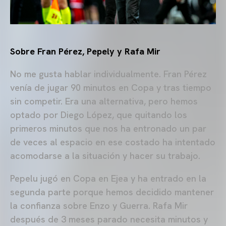
Sobre Fran Pérez, Pepely y Rafa Mir
No me gusta hablar individualmente. Fran Pérez
venía de jugar 90 minutos en Copa y tras tiempo
sin competir. Era una alternativa, pero hemos
optado por Diego López, que quitando los
primeros minutos que nos ha entronado un par
de veces al espacio en ese costado ha intentado
acomodarse a la situación y hacer su trabajo.
Pepelu jugó en Copa en Ejea y ha entrado en la
segunda parte porque hemos decidido mantener
la confianza sobre Enzo y Guerra. Rafa Mir
después de 3 meses parado necesita minutos y