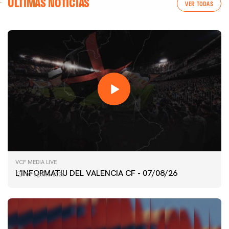
ÚLTIMAS NOTICIAS
VER TODAS
VCF MEDIA LIVE
L'INFORMATIU DEL VALENCIA CF - 07/08/26
07 agosto 2026