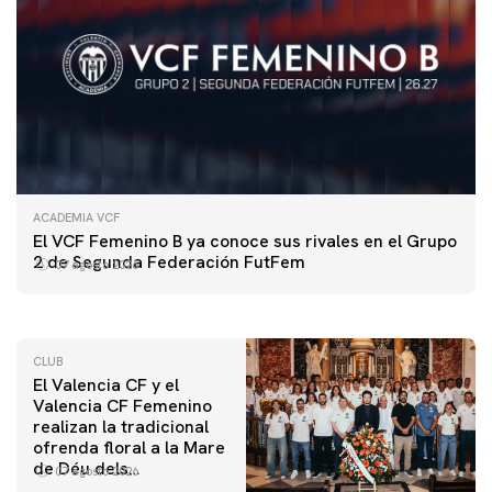
ACADEMIA VCF
PRIMER EQUIPO
El VCF Femenino B ya conoce sus rivales en el Grupo
ENTRENAMIENTO DEL VALENCIA CF 7/8/2026
2 de Segunda Federación FutFem
07 agosto 2026
07 agosto 2026
CLUB
El Valencia CF y el
Valencia CF Femenino
realizan la tradicional
ofrenda floral a la Mare
de Déu dels
07 agosto 2026
Desamparats